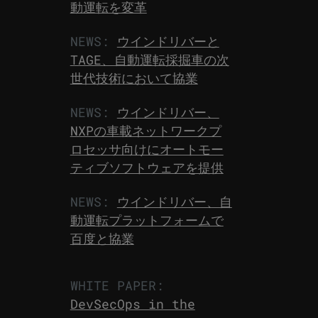
動運転を変革
NEWS:
ウインドリバーと
TAGE、自動運転採掘車の次
世代技術において協業
NEWS:
ウインドリバー、
NXPの車載ネットワークプ
ロセッサ向けにオートモー
ティブソフトウェアを提供
NEWS:
ウインドリバー、自
動運転プラットフォームで
百度と協業
WHITE PAPER:
DevSecOps in the