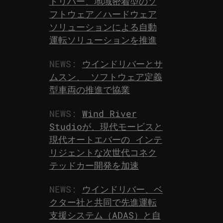
ドリバー、地域密着型のソ
フトウェア／ハードウェア
ソリューションによる自動
運転ソリューションを推進
NEWS:
ウインドリバーとサ
ムスン、 ソフトウェア定義
型車両の推進で協業
NEWS:
Wind River
Studioが、現代モービスと
現代オートエバーの インテ
リジェントな次世代コネク
テッドカー開発を加速
NEWS:
ウインドリバー、ベ
クター社と共同で先進運転
支援システム（ADAS）と自