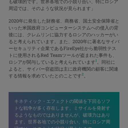
も破壊的です。世界各地での小競り合い、特にロシア
周辺では、そのような状況が見られます」
2020年に発生した財務省、商務省、国土安全保障省と
いった米国政府コンピューターシステムへの侵入の背
後には、クレムリンに協力するロシアのハッカーがい
ると考えられています。また、2020年に著名なサイバ
ーセキュリティ企業であるFireEye社から脆弱性テス
トに使用されるRed Teamツールが盗まれた事件も、
1
ロシアが関与していると考えられています
。同社に
よると、サイバー窃盗団は主に政府機関の顧客に関連
2
する情報を求めていたとのことです
。
キネティック・エフェクトの閾値を下回るソフ
トな戦争が多く存在します。ミサイルを発射す
るようなものではありませんが、破壊力はあり
ます。世界各地での小競り合い、特にロシア周