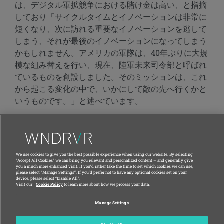
は、デジタル軍拡競争における賭け金は高い、と指摘
しており「サイクルタイムとイノベーションは非常に
短くなり、次に訪れる重要なイノベーションを逃して
しまう、それが最後のイノベーションになってしまう
かもしれません。アメリカの軍隊は、40年ぶりに大規
模な組み替えを行い、現在、陸軍未来司令部と呼ばれ
ているものを創設しました。そのミッションは、これ
から起こる変化の中で、いかにして敵の先へ行くかと
いうものです。」と述べています。
1
Ellen Nakashima and Craig Timberg, “Russian Government Hackers
Are Behind a Broad Espionage Campaign That Has Compromised U.S.
Agencies, Including Treasury and Commerce,” The Washington Post,
We use cookies to give you the best possible experience when using our website. By selecting
December 14, 2020
“Accept All Cookies” we can bring you relevant and personalized content – and generally give
you a much more enhanced visit. If you’d rather take the time to set which cookies we can use,
2
Greg Myre and Shannon Bond, “Top Cyber Firm, FireEye, Says It’s
please select “Manage Settings”. If you’d prefer not to have any optional cookies set on your
device, please select “Disable All”.
Been Hacked by a Foreign Govt.,” NPR, December 8, 2020
Visit our
Cookie Policy
to learn more about how we process your data.
Manage Settings