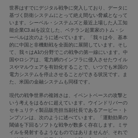
世界はすでにデジタル戦争に突入しており、データに
基づく防衛システムにとって絶え間ない脅威となって
います。シーベル・システムズと最近上場した人工知
能企業C3.aiを設立した、ベテラン起業家のトム・シ
ーベルは次のように述べています。「我々は今、基本
的に中国と非機動戦を全面的に展開しています。そし
て、我々はAIの分野でこの戦争の第一線にいます。中
国やロシアは、電力網のインフラに侵入させたウイル
スやマルウェアを有効化することで、いつでも米国の
電力システムを停止させることができる状況です。ま
た、米国の金融システムも同様です。
現代の戦争世界の複雑さは、イベントベースの攻撃と
いう考えをはるかに超えています。ウインドリバーの
セキュリティ製品販売担当副社長であるアービー・ト
ンプソンは、次のように述べています。「運動効果の
閾値を下回るソフトな戦争が数多く存在します。ミサ
イルを発射するようなものではありませんが、それで