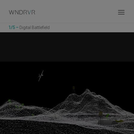
Skip
ウインドリバー
インテリジェントシステム調査
to
Breadcrumb
サイバーデジタル最前線
main
content
1/5 –
Digital Battlefield