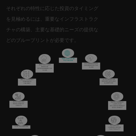
それぞれの特性に応じた投資のタイミング
を見極めるには、重要なインフラストラク
チャの構築、主要な基礎的ニーズの提供な
どのブループリントが必要です。
TRUE COMPUTE ON
THE FAR EDGE
CUSTOMIZED DEVICE
ADAPTING TASKS
EXPERIENCE IN THE
BASED ON
CLOUD
REPROGRAMMING VIA
CLOUD
ACTING BASED ON
ABILITY TO PREDICT
SENSORY DATA AND
STRESSES &
ALGORITHMS
FAILURES
DETECTION AND
DIGITAL FEEDBACK
RESOLUTION OF
LOOPS THAT
EVENTS
INFLUENCE PRODUCT
DEVELOPMENT
AUTOMATED
TOTAL AUTOMATION
LEARNING AND ML
FUNCTIONALITY