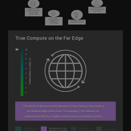
SIMULATING AND
NEAR-REAL-TIME,
EMULATING IN NEAR
SEAMLESS MULTIPLE
REAL TIME
ECOSYSTEM
CONNECTIONS
REAL-TIME
COLLABORATIVE
EXPERIMENTING AS A
WORKFLOW
LEARNING SYSTEM
PLATFORM