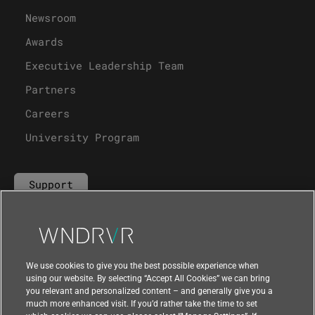
Newsroom
Awards
Executive Leadership Team
Partners
Careers
University Program
Support
Contact Us
We use cookies to give you the best possible experience when
using our website. By selecting “Accept All Cookies” we can bring
you relevant and personalized content – and generally give you a
much more enhanced visit. If you’d rather take the time to set