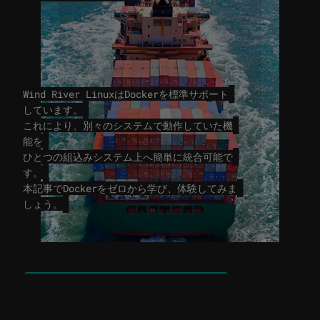
Wind River LinuxはDockerを標準サポート
しています。
これにより、別々のシステムで動作していた機
能を
ひとつの組込みシステム上へ簡単に統合可能で
す。
本記事でDockerをゼロから学び、体験してみま
しょう。
組込みLinuxに関するお問い合わせ