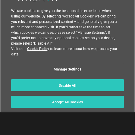
Newsroom
We use cookies to give you the best possible experience when
using our website. By selecting “Accept All Cookies” we can bring
Awards
you relevant and personalized content – and generally give you a
much more enhanced visit. If you’d rather take the time to set
Executive Leadership Team
which cookies we can use, please select “Manage Settings”. If
Partners
you’d prefer not to have any optional cookies set on your device,
please select “Disable All”.
Careers
Visit our
Cookie Policy
to learn more about how we process your
data.
University Program
Manage Settings
Support
Disable All
Contact Us
Accept All Cookies