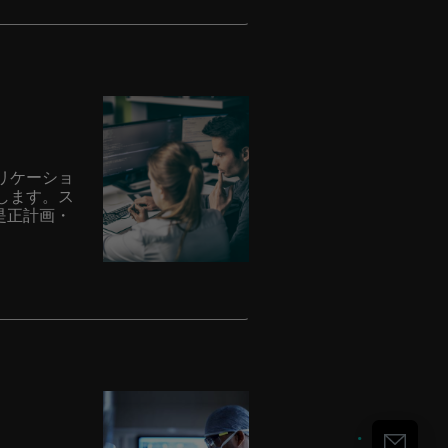
リケーショ
します。ス
是正計画・