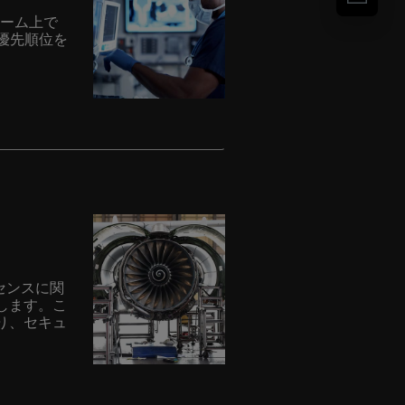
ォーム上で
優先順位を
センスに関
します。こ
り、セキュ