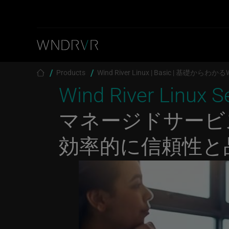
Skip to main content
Breadcrumb
Products
Wind River Linux | Basic | 基礎からわかるWi
Wind River Linux S
マネージドサービ
効率的に信頼性と