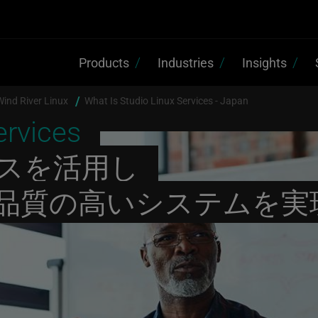
Products
Industries
Insights
nd River Linux
What Is Studio Linux Services - Japan
ervices
スを活用し
品質の高いシステムを実