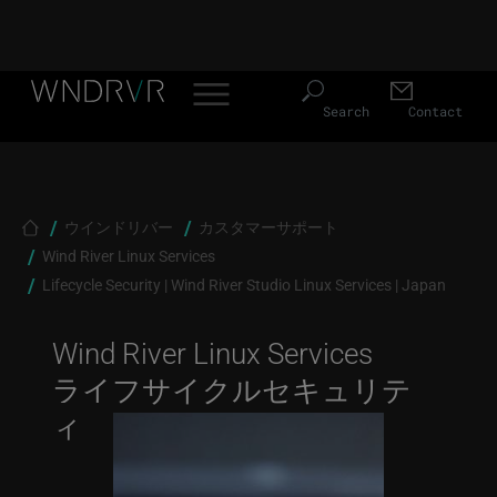
Header Menu JP
Skip to main content
Search
Contact
Breadcrumb
ウインドリバー
カスタマーサポート
Wind River Linux Services
Lifecycle Security | Wind River Studio Linux Services | Japan
Wind River Linux Services
ライフサイクルセキュリテ
ィ