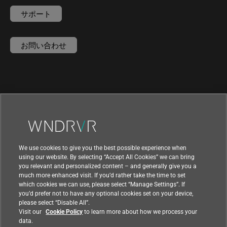
サポート
お問い合わせ
We use cookies to give you the best possible experience when
using our website. By selecting “Accept All Cookies” we can bring
you relevant and personalized content – and generally give you a
much more enhanced visit. If you’d rather take the time to set
which cookies we can use, please select “Manage Settings”. If
you’d prefer not to have any optional cookies set on your device,
please select “Disable All”.
|
|
利用規約
プライバシー
輸出コンプライアンス
Visit our
Cookie Policy
to learn more about how we process your
|
|
フィードバック
data.