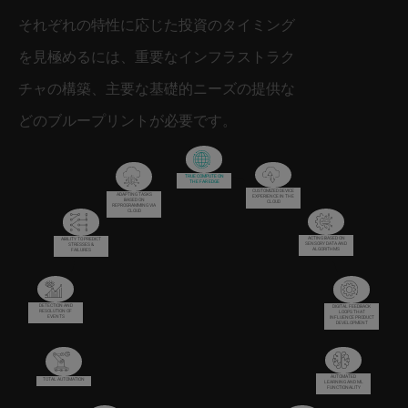
それぞれの特性に応じた投資のタイミング
を見極めるには、重要なインフラストラク
チャの構築、主要な基礎的ニーズの提供な
どのブループリントが必要です。
TRUE COMPUTE ON
THE FAR EDGE
CUSTOMIZED DEVICE
ADAPTING TASKS
EXPERIENCE IN THE
BASED ON
CLOUD
REPROGRAMMING VIA
CLOUD
ACTING BASED ON
ABILITY TO PREDICT
SENSORY DATA AND
STRESSES &
ALGORITHMS
FAILURES
DETECTION AND
DIGITAL FEEDBACK
RESOLUTION OF
LOOPS THAT
EVENTS
INFLUENCE PRODUCT
DEVELOPMENT
AUTOMATED
TOTAL AUTOMATION
LEARNING AND ML
FUNCTIONALITY