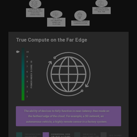
SIMULATING AND
NEAR-REAL-TIME,
EMULATING IN NEAR
SEAMLESS MULTIPLE
REAL TIME
ECOSYSTEM
CONNECTIONS
REAL-TIME
COLLABORATIVE
EXPERIMENTING AS A
WORKFLOW
LEARNING SYSTEM
PLATFORM