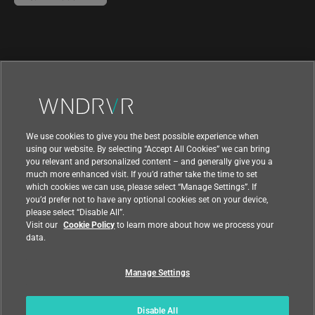
We use cookies to give you the best possible experience when
using our website. By selecting “Accept All Cookies” we can bring
you relevant and personalized content – and generally give you a
much more enhanced visit. If you’d rather take the time to set
which cookies we can use, please select “Manage Settings”. If
you’d prefer not to have any optional cookies set on your device,
please select “Disable All”.
|
|
利用規約
プライバシー
輸出コンプライアンス
Visit our
Cookie Policy
to learn more about how we process your
|
|
フィードバック
data.
国
Manage Settings
© 2021 Wind River Systems, Inc.
Disable All