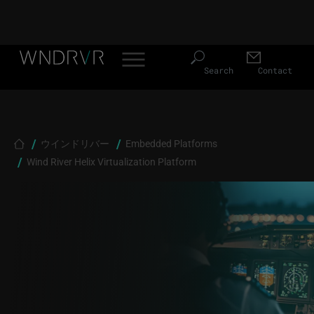
Header Menu JP
Skip to main content
Search
Contact
Breadcrumb
ウインドリバー
Embedded Platforms
Wind River Helix Virtualization Platform