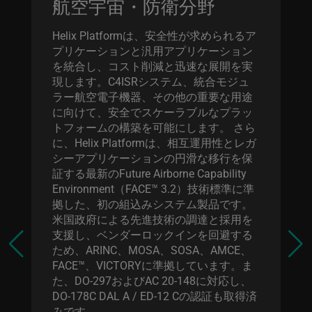
航空宇宙・防衛分野
Helix Platformは、安全性が求められるア
プリケーションと汎用アプリケーション
を統合し、コスト削減と迅速な展開を実
現します。C4ISRシステム、統合モジュ
ラー航空電子機器、その他の重要な用途
に向けて、安全でスケーラブルなプラッ
トフォームの構築を可能にします。 さら
に、Helix Platformは、相互運用性とレガ
シーアプリケーションの円滑な移行を保
証する最新のFuture Airborne Capability
Environment（FACE™ 3.2）技術標準に準
拠した、初の組込みシステム製品です。
米国政府による先進技術の調達と採用を
支援し、ベンダーロックインを回避する
ため、ARINC、MOSA、SOSA、AMCE、
FACE™、VICTORYに準拠しています。ま
た、DO-297およびAC 20-148に対応し、
DO-178C DAL A / ED-12 Cの認証も取得済
みです。