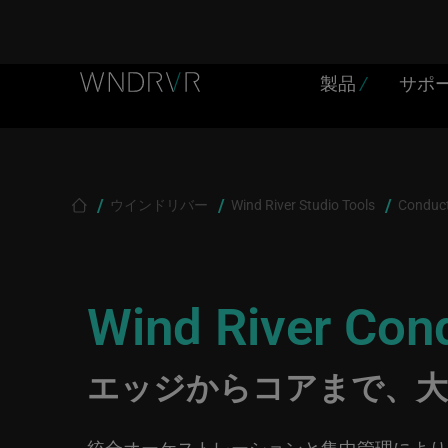
Header Menu JP
Skip to main content
製品
/
サポ
Breadcrumb
ウインドリバー
Wind River Studio Tools
Conduc
Wind River Con
エッジからコアまで、大