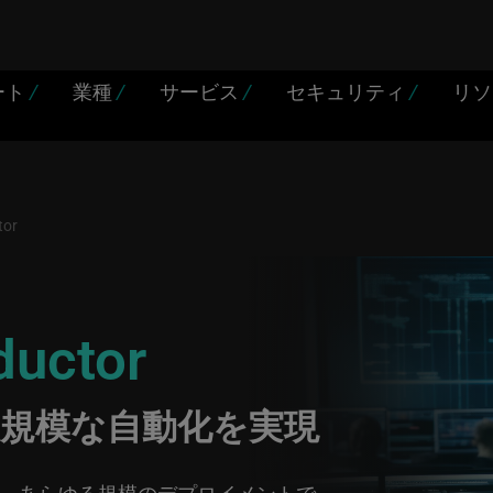
ート
/
業種
/
サービス
/
セキュリティ
/
リ
tor
ductor
規模な自動化を実現