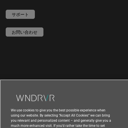
サポート
お問い合わせ
We use cookies to give you the best possible experience when
using our website. By selecting “Accept All Cookies” we can bring
you relevant and personalized content – and generally give you a
|
|
利用規約
プライバシー
輸出コンプライアンス
much more enhanced visit. If you’d rather take the time to set