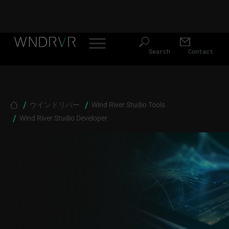
Header Menu JP
Skip to main content
Search
Contact
Breadcrumb
ウインドリバー
Wind River Studio Tools
Wind River Studio Developer