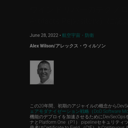
ウインドリバーのテクノロジーが、ア
Artifacts Repository）に認
June 28, 2022
•
航空宇宙・防衛
Alex Wilson/アレックス・ウィルソン
この20年間、初期のアジャイルの概念からDev
ェアモダナイゼーション戦略（DoD Software Moderni
機能のデプロイを加速させるためにDevSecO
ナとPlatform One（P1） pipeli
発者はCertificate to Field （CtF）とC