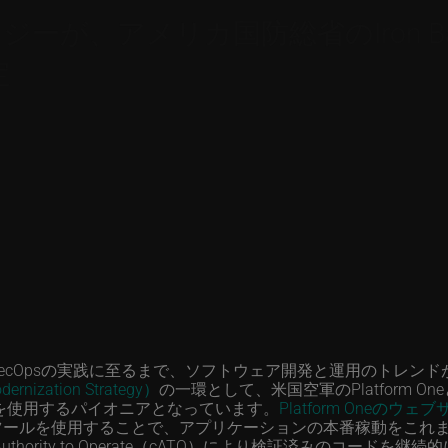
メリカ国防総省のIron Bank DCAR
定
SecOpsの実践に至るまで、ソフトウェア開発と運用のトレン
zation Strategy）
の一環として、米国空軍のPlatform
psを使用するパイオニアとなっています。
Platform Oneのウェ
neセキュリティツールを使用することで、アプリケーションの本番稼動
ontinuous Authority to Operate（cATO）により検証