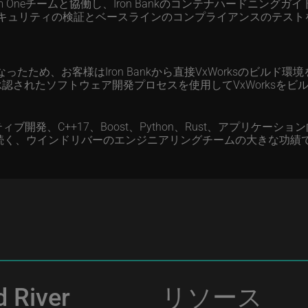
m Oneチームと協働し、Iron Bankのコンテナハードニングガ
、セキュリティの検証とベースラインのコンプライアンスのテストを実施
ョンとなったため、お客様はIron Bankから直接VxWorksのビ
Dに承認されたソフトウェア開発プロセスを使用してVxWorks
ドネイティブ開発、C++17、Boost、Python、Rust、アプリ
能に続く、ウインドリバーのエンジニアリングチームの大きな功績
 River
リソース