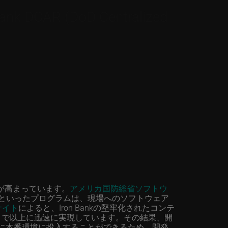
 (DoD Centralized
ドが高まっています。
アメリカ国防総省ソフトウ
 Oneといったプログラムは、現場へのソフトウェア
ブサイト
によると、Iron Bankの堅牢化されたコンテ
をこれまで以上に迅速に実現しています。その結果、開
済みのコードを継続的に本番環境に投入することができるため、開発