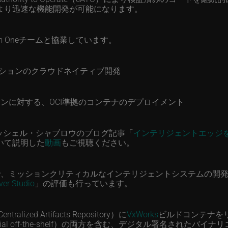
より迅速な機能開発が可能になります。
m Oneチームと協業しています。
ションのクラウドネイティブ開発
ンに対する、OCI準拠のコンテナのデプロイメント
ミッシェル・シャブロウのブログ記事「
インテリジェントエッジを
いて説明した
動画
もご視聴ください。
で、ミッションクリティカルなインテリジェントシステムの開
ver Studio
」の評価も行っています。
lized Artifacts Repository）に
VxWorks
ビルドコンテナをリリー
mmercial off-the-shelf）の両方を含む、デジタル署名されたバイナリコ