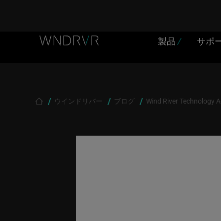
Header Menu JP
Skip to main content
製品
/
サポ
Breadcrumb
ウインドリバー
ブログ
Wind River Technology A