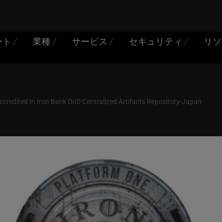
ート
/
業種
/
サービス
/
セキュリティ
/
リ
ccredited In Iron Bank DoD Centralized Artifacts Repository-Japan