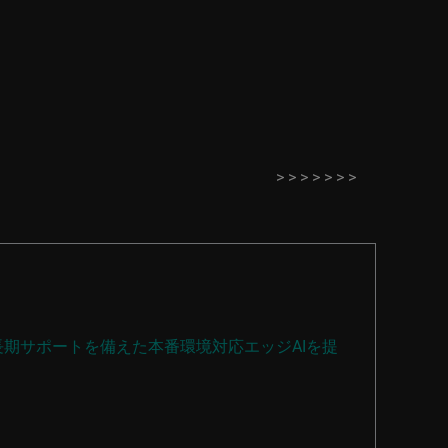
>
>
>
>
>
>
>
携し、長期サポートを備えた本番環境対応エッジAIを提