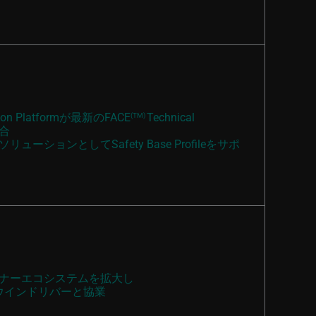
ization Platformが最新のFACE
Technical
(TM)
適合
ーションとしてSafety Base Profileをサポ
ナーエコシステムを拡大し
めウインドリバーと協業