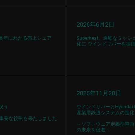
2026年6月2日
長年にわたる売上シェア
Superheat、過酷な
化に ウインドリバーを採
2025年11月20日
を祝う
ウインドリバーとHyunda
産業用鉄道システムの進化
sが重要な役割を果たしました
～ソフトウェア定義型車両
の未来を促進～