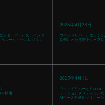
2025年4月28日
ィブ、エンタープライズ、インダ
ウインドリバー、エッジO
オペレーショナルレジリエ
長年にわたる売上シェアNo
2025年4月1日
の
ウインドリバーとEncora、NVI
sを採用
ミッションクリティカルな
AIベース自動化ソリュー