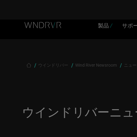
Skip
製品
/
サポ
Header
to
main
Menu
content
JP
ウインドリバー
Wind River Newsroom
ニュー
Breadcrumb
ウインドリバーニュ