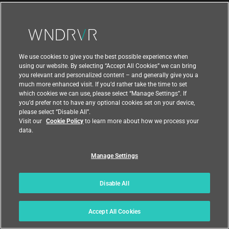
お問い合わせ
We use cookies to give you the best possible experience when
using our website. By selecting “Accept All Cookies” we can bring
you relevant and personalized content – and generally give you a
much more enhanced visit. If you’d rather take the time to set
which cookies we can use, please select “Manage Settings”. If
you’d prefer not to have any optional cookies set on your device,
please select “Disable All”.
Visit our
Cookie Policy
to learn more about how we process your
data.
Manage Settings
|
|
利用規約
プライバシー
輸出コンプライアンス
Disable All
|
|
フィードバック
国
Accept All Cookies
© 2021 Wind River Systems, Inc.