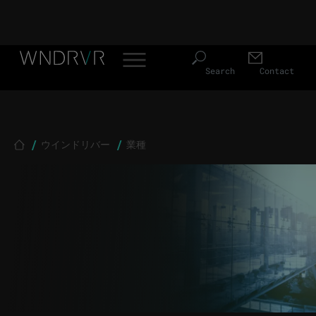
Header Menu JP
Skip to main content
Search
Contact
Breadcrumb
ウインドリバー
業種