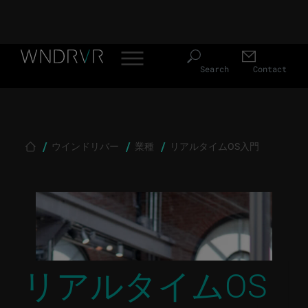
Skip
Header
to
Search
Contact
main
Menu
content
JP
ウインドリバー
業種
リアルタイムOS入門
Breadcrumb
リアルタイムOS