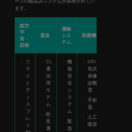
ースの組込みシステムが採用されてい
ます。
航空
運輸
宇
製造機
通信
シス
医療機器
宙・
器
テム
防衛
フ
5G
機
MRI（磁
産業
ラ
通
能
気共鳴
用ロ
イ
信
安
画像）
ボッ
ト
用
全
診断装
トシ
デ
モ
シ
置
ステ
ィ
デ
ス
ム
手術機
ス
ム
テ
器
安全
プ
ム
衛
シス
人工呼
レ
星
緊
テム
吸器
イ
通
急
石