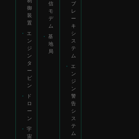
制
信
ブ
油・
御
モ
レ
ガス
装
デ
ー
プラ
置
ム
キ
ント
エ
シ
基
の振
ン
ス
地
動モ
ジ
テ
局
ニタ
ン
ム
タ
エ
ー
ン
ビ
ジ
ン
ン
ド
警
ロ
告
ー
シ
ン
ス
テ
宇
ム
宙