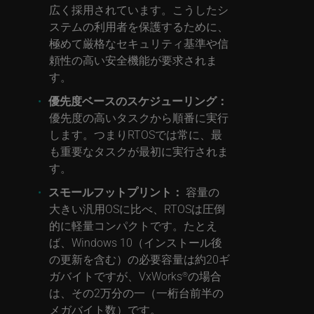
広く採用されています。こうしたシ
ステムの利用者を保護するために、
極めて厳格なセキュリティ基準や信
頼性の高い安全機能が要求されま
す。
優先度ベースのスケジューリング：
優先度の高いタスクから順番に実行
します。つまりRTOSでは常に、最
も重要なタスクが最初に実行されま
す。
スモールフットプリント：
容量の
大きい汎用OSに比べ、RTOSは圧倒
的に軽量コンパクトです。たとえ
ば、Windows 10（インストール後
の更新を含む）の必要容量は約20ギ
ガバイトですが、VxWorks
の場合
®
は、その2万分の一（一桁台前半の
メガバイト数）です。