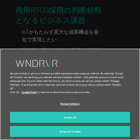
商用RTOS採用の判断材料
となるビジネス課題
IoTがもたらす莫大な成長機会を最
短で実現したい
最先端の機能と性能で製品を差別化
したい
現場で稼働中のデバイスへのリスク
We use cookies to give you the best possible experience when using our website. By selecting “Accept
を最小限に抑え、コアOSへの投資
All Cookies” we can bring you relevant and personalized content – and generally give you a much more
enhanced visit. If you’d rather take the time to set which cookies we can use, please select “Manage
を活かしつつ市場ニーズの進化に合
Settings”. If you’d prefer not to have any optional cookies set on your device, please select “Disable
All”.
わせた機能を製品に追加したい
Visit our
Cookie Policy
to learn more about how we process your data.
プラットフォームを低コストで運用
Manage Settings
したい
Disable All
リアルタイムシステムを迅速にデプ
ロイして市場投入までの時間を短縮
Accept All Cookies
し、開発リスクを低減したい