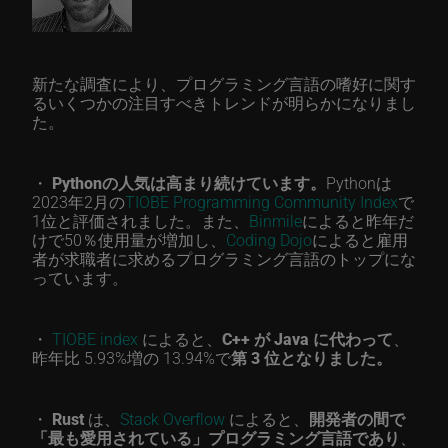
新たな調査により、プログラミング言語の嗜好に関す
るいくつかの注目すべきトレンドが明らかになりまし
た。
・
Pythonの人気は高まり続けています。
Pythonは
2023年2月の
TIOBE Programming Community Index
で
1位と評価されました。また、
Binmile
によると昨年だ
けで50％使用量が増加し、
Coding Dojo
によると雇用
者が求職者に求めるプログラミング言語のトップにな
っています。
・
TIOBE index
によると、
C++ が Java に代わって
、
昨年比 5.93%増の 13.94%で
第 3 位となりました。
・
Rust
は、
Stack Overflow
によると、
開発者の間で
「最も愛用されている」プログラミング言語であり
、