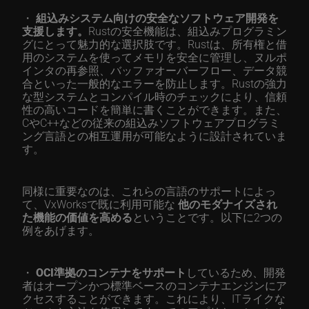
・
組込みシステム向けの安全なソフトウェア開発を
支援します。
Rustの安全機能は、組込みプログラミン
グにとって魅力的な選択肢です。Rustは、所有権と借
用のシステムを使ってメモリを安全に管理し、ヌルポ
インタの再参照、バッファオーバーフロー、データ競
合といった一般的なエラーを防止します。Rustの強力
な型システムとコンパイル時のチェックにより、信頼
性の高いコードを簡単に書くことができます。また、
CやC++などの従来の組込みソフトウェアプログラミ
ング言語との相互運用が可能なように設計されていま
す。
同様に重要なのは、これらの言語のサポートによっ
て、VxWorksで既に利用可能な
他のモダナイズされ
た機能の価値を高める
ということです。以下に2つの
例をあげます。
・
OCI準拠のコンテナをサポート
しているため、開発
者はオープンかつ標準ベースのコンテナエンジンにア
クセスすることができます。これにより、ITライクな