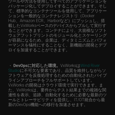
ツールや方法を使用してすべてのアプリケーションを
パッケージ化してデプロイすることができます。そし
て、標準的なコンテナツールを使用して、アプリケー
ションを一般的なコンテナレジストリ（Docker
Hub、Amazon ECR、Harborなど）にプッシュし、搭
載したVxWorksベースのデバイスからプルして実行す
ることができます。コンテナにより、大規模なソフト
ウェアフットプリントのモジュール化とスケーリング
が容易になるため、企業は、ディタミニズムとパフォ
ーマンスを犠牲にすることなく、新機能の開発とデプ
ロイを加速することができます。
・
DevOpsに対応した環境。
VxWorksは
Wind River
Studio
に不可欠な要素であり、品質を維持しながらソ
フトウェアを反復処理するための自動化されたパイプ
ラインアプローチをフルサポートしています。
VxWorks の開発はクラウド環境で実行できます。ま
た、VxWorksは、要件からテスト結果までの複雑な関
連性を表示、追跡、自動化するために必要な最新のツ
ールとトレーサビリティを提供し、IT/OT統合から最
新のDevOps機能への移行を加速させます。