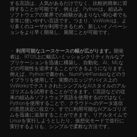
する言語は、人気があるだけでなく、比較的簡単に習
得することが可能です。例えば、Pythonは、組込み
ソフトウェアの業界での経験があまりない初心者でも
非常に使いやすい言語です。つまり、VxWorksは、よ
り多くのユーザが利用できるため、新しいイノベーシ
ョンをより早く開発し、展開ことが可能です。
・
利用可能なユースケースの幅が広がります。
開発
者は、RTOS上に幅広いミッションクリティカルなア
プリケーションを迅速に構築し、自動化、AI、MLな
どの可能性を追求することができるようになります。
例えば、Pythonで書かれ、NumPyやPandasなどのラ
イブラリを使用して、実際のエッジデバイス上の
VxWorksでテストされたシンプルなAIスタイルのアル
ゴリズムを試用することができます。C言語などの従
来の組込みソフトウェア言語を使用するのではなく、
Pythonを使用することで、クラウドへのデータ送信
の意思決定に役立つ、すでに利用可能なAIアルゴリズ
ムを迅速に追加することができます。リアルタイムで
Linuxを実行しようとしたり、仮想化モードで並行に
実行するよりも、シンプルで柔軟な方法です。