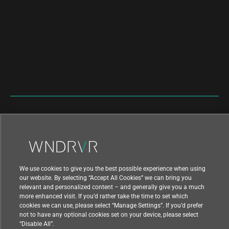
|
|
利用規約
プライバシー
輸出コンプライアンス
|
|
フィードバック
国
© 2021 Wind River Systems, Inc.
We use cookies to give you the best possible experience when using
our website. By selecting “Accept All Cookies” we can bring you
relevant and personalized content – and generally give you a much
more enhanced visit. If you’d rather take the time to set which
cookies we can use, please select “Manage Settings”. If you’d prefer
not to have any optional cookies set on your device, please select
“Disable All”.