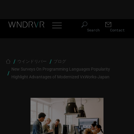
Header Menu JP
Skip to main content
Search
Contact
Breadcrumb
ウインドリバー
ブログ
New Surveys On Programming Languages Popularity
Highlight Advantages of Modernized VxWorks-Japan