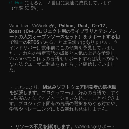
GitHub
によると、2 番目に急速に成長しています
（年率 50.5%）。
Wind River VxWorksが、
Python、Rust、C++17、
Boost（C++プロジェクト用のライブラリとテンプレ
ートの人気オープンソースセット）をサポートする初
で唯一のRTOS
であることは偶然ではありません。ウ
インドリバーは数年前にこの傾向を予見していまし
た。これらの特定言語の成長と人気の上昇を予測し、
VxWorksでこれらの言語をサポートすれば以下の様々
な方法でユーザに利益をもたらすと確信していまし
た。
・ これにより、
組込みソフトウェア開発者の選択肢
を拡張します。
プログラマーは、好みの言語で、すぐ
に独実の方法でイノベーションを起こすことができま
す。プロジェクト固有の言語の選択をめぐる対立や、
学習やトレーニングによる遅れも発生しません。
・
リソース不足を解消します。
VxWorksがサポート