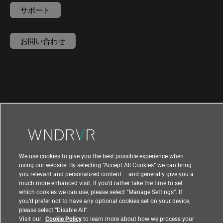
サポート
お問い合わせ
We use cookies to give you the best possible experience when
using our website. By selecting “Accept All Cookies” we can bring
you relevant and personalized content – and generally give you a
much more enhanced visit. If you’d rather take the time to set
which cookies we can use, please select “Manage Settings”. If
|
|
利用規約
プライバシー
輸出コンプライアンス
you’d prefer not to have any optional cookies set on your device,
|
|
フィードバック
please select “Disable All”.
Visit our
Cookie Policy
to learn more about how we process your