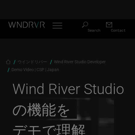
Header Menu JP
Skip to main content
Search
Contact
Breadcrumb
ウインドリバー
Wind River Studio Developer
Demo Video | CSP | Japan
Wind River Studio
の機能を
デモで理解