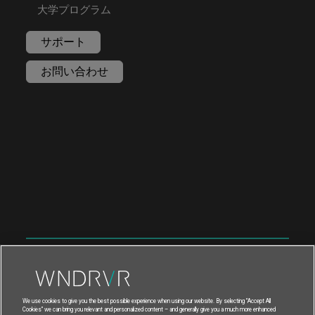
大学プログラム
サポート
お問い合わせ
|
|
利用規約
プライバシー
輸出コンプライア
|
|
ンス
フィードバック
We use cookies to give you the best possible experience when using our website. By selecting “Accept All
Cookies” we can bring you relevant and personalized content – and generally give you a much more enhanced