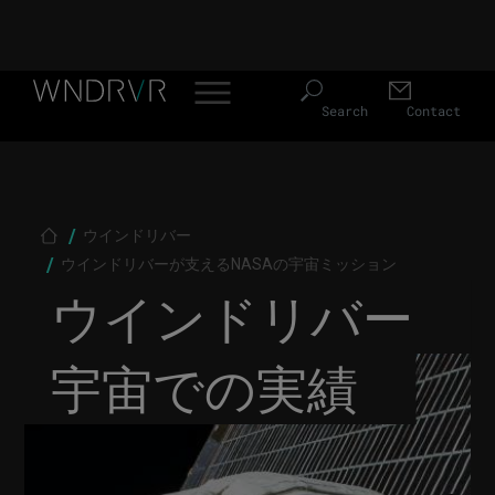
Skip
Header
to
Search
Contact
main
Menu
content
JP
ウインドリバー
Breadcrumb
ウインドリバーが支えるNASAの宇宙ミッション
ウインドリバー
宇宙での実績