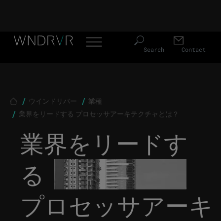
Header Menu JP
Skip to main content
Search
Contact
Breadcrumb
ウインドリバー
業種
業界をリードする プロセッサアーキテクチャとは？
業界をリードす
る
プロセッサアーキ