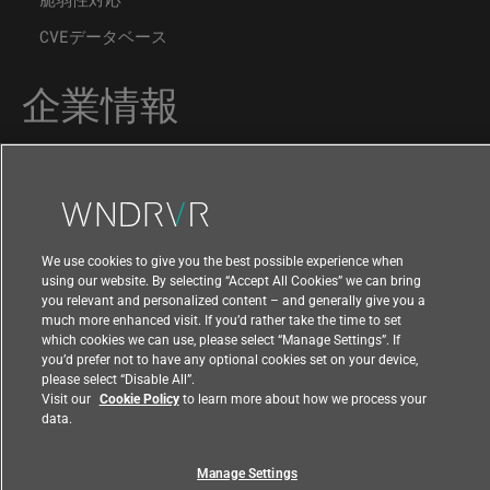
CVEデータベース
企業情報
会社概要
ニュース
受賞歴
We use cookies to give you the best possible experience when
エグゼクティブチーム
using our website. By selecting “Accept All Cookies” we can bring
you relevant and personalized content – and generally give you a
パートナー
much more enhanced visit. If you’d rather take the time to set
which cookies we can use, please select “Manage Settings”. If
採用情報
you’d prefer not to have any optional cookies set on your device,
please select “Disable All”.
大学プログラム
Visit our
Cookie Policy
to learn more about how we process your
data.
サポート
Manage Settings