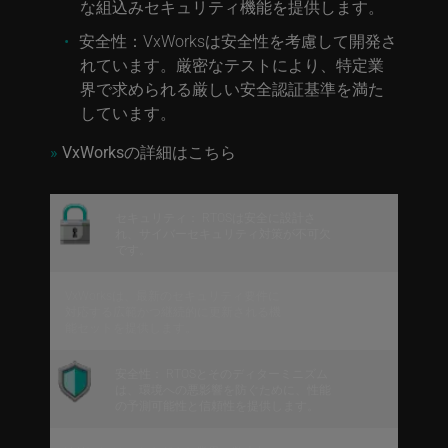
な組込みセキュリティ機能を提供します。
安全性：
VxWorksは安全性を考慮して開発さ
れています。厳密なテストにより、特定業
界で求められる厳しい安全認証基準を満た
しています。
»
VxWorksの詳細はこちら
セキュリティ： RTOSは安全に設計さ
れ、サイバーセキュリティ対策が不可欠
です。
VxWorksは、最新のセキュリティ要件に
対応する広範かつ継続的に更新される機
能セットを提供します。
安全性： RTOSとそのディターミニズム
は、環境への悪影響を防ぐために、性能
の予測可能性と信頼性を提供します。