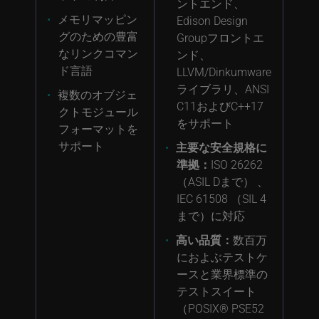
ントエンド、
メモリマッピン
Edison Design
グのための豊富
Groupフロントエ
なリンクコマン
ンド、
ド言語
LLVM/Dinkumware
ライブラリ、ANSI
複数のオブジェ
C11およびC++17
クトモジュール
をサポート
フォーマットを
サポート
主要な安全規格に
準拠：
ISO 26262
（ASIL Dまで） 、
IEC 61508 （SIL 4
まで）に対応
高い品質：
数百万
におよぶテストケ
ースと業界標準の
テストスイート
（POSIX® PSE52