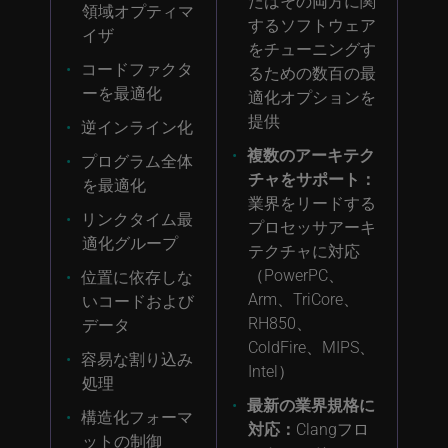
たはその両方に関
領域オプティマ
するソフトウェア
イザ
をチューニングす
コードファクタ
るための数百の最
ーを最適化
適化オプションを
提供
逆インライン化
複数のアーキテク
プログラム全体
チャをサポート：
を最適化
業界をリードする
リンクタイム最
プロセッサアーキ
適化グループ
テクチャに対応
（PowerPC、
位置に依存しな
Arm、TriCore、
いコードおよび
RH850、
データ
ColdFire、MIPS、
容易な割り込み
Intel）
処理
最新の業界規格に
構造化フォーマ
対応：
Clangフロ
ットの制御