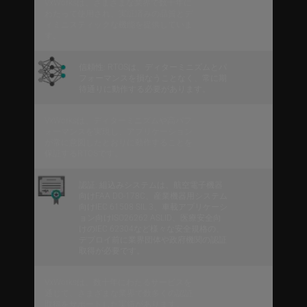
VxWorksは、さまざまな業界で数十年に
わたって使用され、実証済みの品質とデ
ィミニスティックな機能を提供していま
す。
信頼性: RTOSは、ディターミニズムとパ
フォーマンスを損なうことなく、常に期
待通りに動作する必要があります。
VxWorksは、ディターミニズムや高パフ
ォーマンスを実現し、アプリケーション
が常に意図したとおりに動作することを
保証するRTOSです。
認証: 組込みシステムは、航空電子機器
向けFAA DO-178C、産業機器用システム
向けIEC 61508 SIL 3、車載アプリケーシ
ョン向けISO26262 ASLID、医療安全向
けのIEC 62304など様々な安全規格の、
デプロイ前に業界団体や政府機関の認証
取得が必要です。
VxWorksは、数十年にわたるサービスを
通じて、さまざまな業界で数多くの認証
取得をサポートした実績があります。