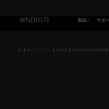
Header Menu JP
Skip to main content
製品
/
サポ
Breadcrumb
ウインドリバー
Search
Wind River Linux 製品