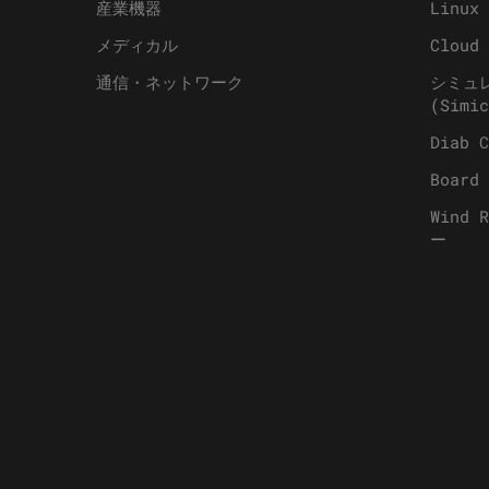
産業機器
Linux 
メディカル
Cloud 
通信・ネットワーク
シミュ
(Simic
Diab C
Board 
Wind 
ー