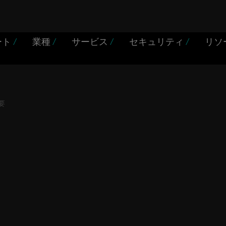
ート
/
業種
/
サービス
/
セキュリティ
/
リソ
概要