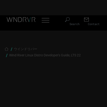
Header Menu JP
Skip to main content
Search
Contact
Breadcrumb
ウインドリバー
Wind River Linux Distro Developer's Guide, LTS 22