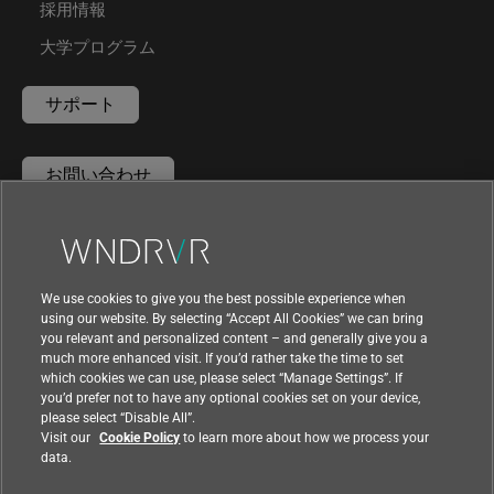
採用情報
大学プログラム
サポート
お問い合わせ
We use cookies to give you the best possible experience when
using our website. By selecting “Accept All Cookies” we can bring
you relevant and personalized content – and generally give you a
much more enhanced visit. If you’d rather take the time to set
which cookies we can use, please select “Manage Settings”. If
you’d prefer not to have any optional cookies set on your device,
|
|
利用規約
プライバシー
輸出コンプライアンス
please select “Disable All”.
Visit our
Cookie Policy
to learn more about how we process your
|
|
フィードバック
data.
国