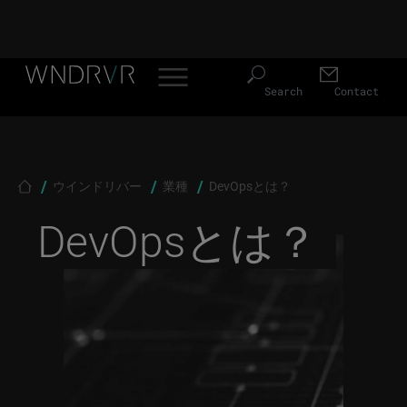
Header Menu JP
Skip to main content
Search
Contact
Breadcrumb
ウインドリバー
業種
DevOpsとは？
DevOpsとは？