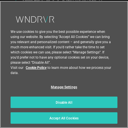
DevOpsを導入する際の課題は何で
すか？
DevOps文化はどのように機能する
We use cookies to give you the best possible experience when
のでしょうか？
using our website. By selecting “Accept All Cookies” we can bring
you relevant and personalized content – and generally give you a
much more enhanced visit. If you’d rather take the time to set
なぜDevOpsはシフトレフトテスト
which cookies we can use, please select “Manage Settings”. If
を推奨しているのでしょうか？
you’d prefer not to have any optional cookies set on your device,
please select “Disable All”.
Visit our
Cookie Policy
to learn more about how we process your
data.
アジャイル開発とDevOpsはどのよ
うな相互関係があるのでしょうか？
Manage Settings
CI/CDとは何ですか？
Disable All
どのようなチームがDevOpsを採用
Accept All Cookies
すべきですか？