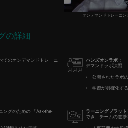
オンデマンドトレーニン
グの詳細
べてのオンデマンドトレーニ
ハンズオンラボ：
一
デマンドラボ演習
加
公開されたラボ
学習が明確化す
グのための 「Ask-the-
ラーニングプラット
でき、チームの進捗
24時間以内に回答
人事部門や大規