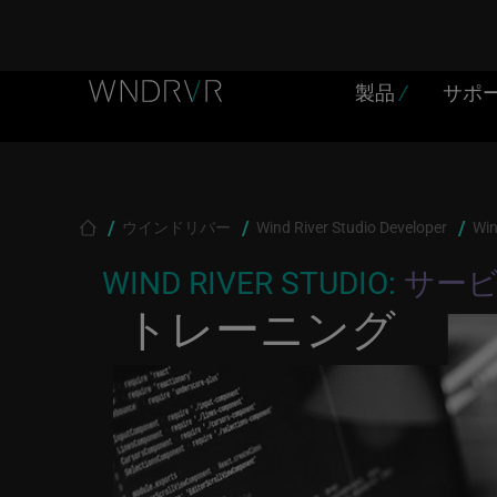
Header Menu JP
Skip to main content
製品
/
サポ
Breadcrumb
ウインドリバー
Wind River Studio Developer
Win
WIND RIVER STUDIO:
サー
トレーニング