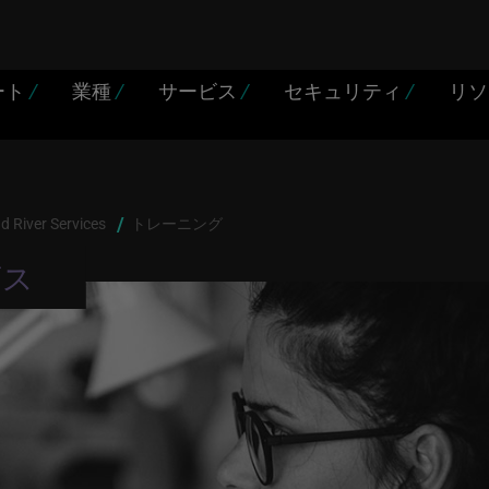
ート
/
業種
/
サービス
/
セキュリティ
/
リ
d River Services
トレーニング
ビス