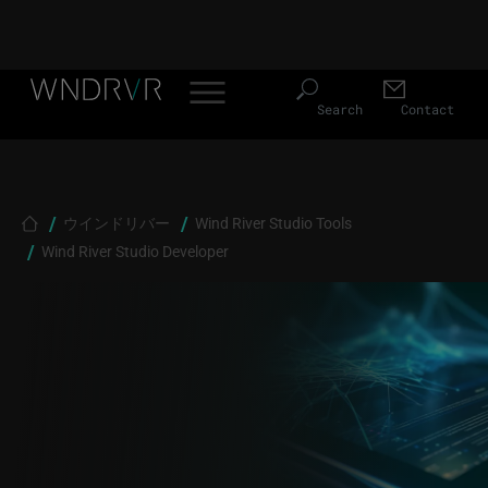
Header Menu JP
Skip to main content
Search
Contact
Breadcrumb
ウインドリバー
Wind River Studio Tools
Wind River Studio Developer