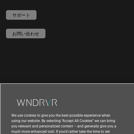
サポート
お問い合わせ
We use cookies to give you the best possible experience when
using our website. By selecting “Accept All Cookies” we can bring
you relevant and personalized content – and generally give you a
|
|
利用規約
プライバシー
輸出コンプライアンス
much more enhanced visit. If you’d rather take the time to set