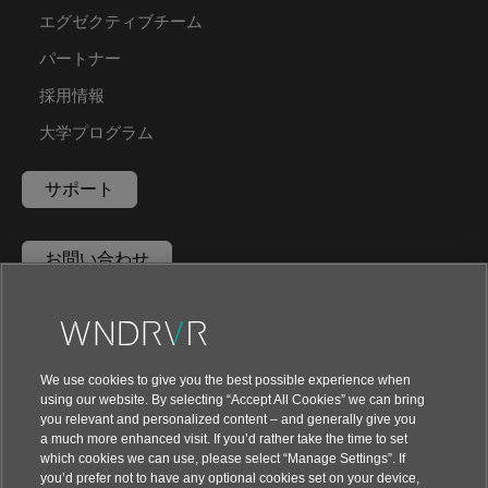
エグゼクティブチーム
パートナー
採用情報
大学プログラム
サポート
お問い合わせ
We use cookies to give you the best possible experience when
using our website. By selecting “Accept All Cookies” we can bring
you relevant and personalized content – and generally give you
a much more enhanced visit. If you’d rather take the time to set
which cookies we can use, please select “Manage Settings”. If
you’d prefer not to have any optional cookies set on your device,