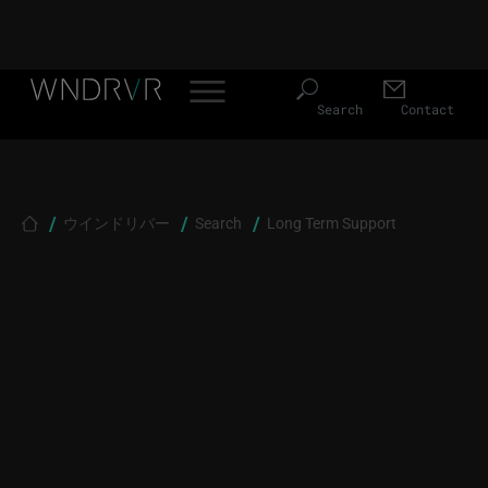
Header Menu JP
Skip to main content
Search
Contact
Breadcrumb
ウインドリバー
Search
Long Term Support