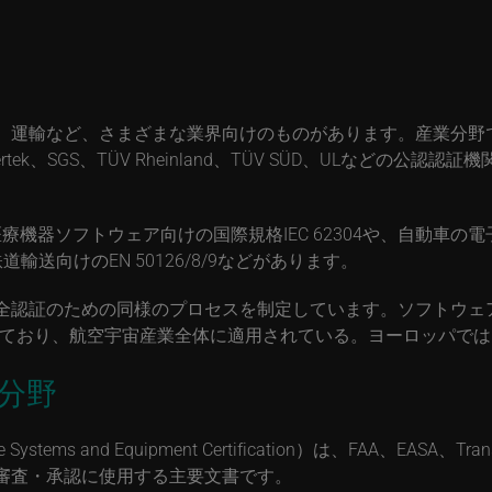
輸など、さまざまな業界向けのものがあります。産業分野では、I
tek、SGS、TÜV Rheinland、TÜV SÜD、ULなどの
、医療機器ソフトウェア向けの国際規格IEC 62304や、自動
道輸送向けのEN 50126/8/9などがあります。
証のための同様のプロセスを制定しています。ソフトウェアについ
ており、航空宇宙産業全体に適用されている。ヨーロッパではEURI
宙分野
irborne Systems and Equipment Certification）は、FAA、
審査・承認に使用する主要文書です。