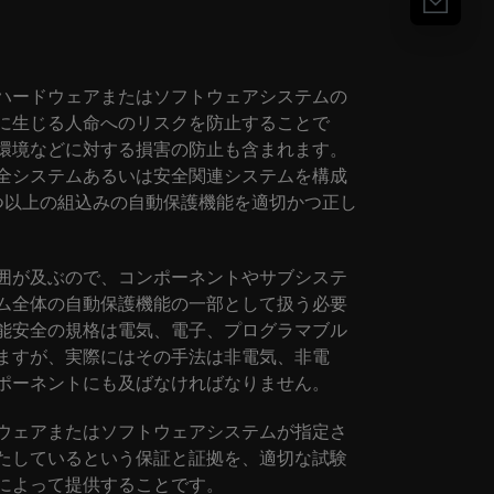
ハードウェアまたはソフトウェアシステムの
に生じる人命へのリスクを防止することで
環境などに対する損害の防止も含まれます。
全システムあるいは安全関連システムを構成
つ以上の組込みの自動保護機能を適切かつ正し
囲が及ぶので、コンポーネントやサブシステ
ム全体の自動保護機能の一部として扱う必要
能安全の規格は電気、電子、プログラマブル
ますが、実際にはその手法は非電気、非電
ポーネントにも及ばなければなりません。
ウェアまたはソフトウェアシステムが指定さ
たしているという保証と証拠を、適切な試験
によって提供することです。