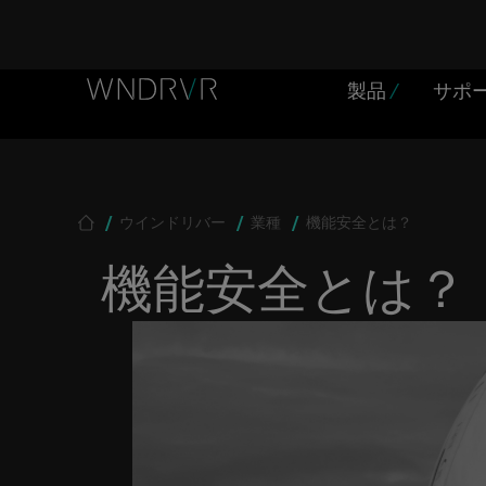
Header Menu JP
Skip to main content
製品
/
サポ
Breadcrumb
ウインドリバー
業種
機能安全とは？
機能安全とは？