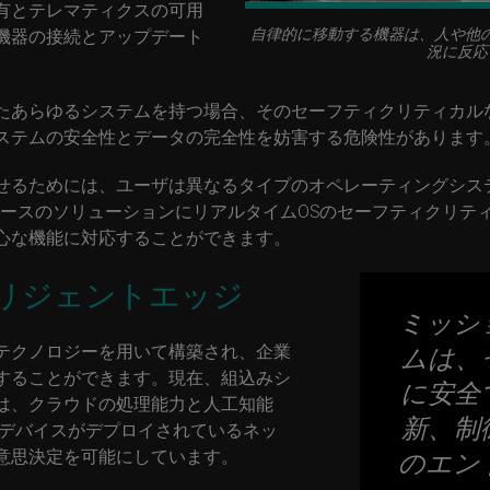
有とテレマティクスの可用
自律的に移動する機器は、人や他
機器の接続とアップデート
況に反応
たあらゆるシステムを持つ場合、そのセーフティクリティカル
ステムの安全性とデータの完全性を妨害する危険性があります
せるためには、ユーザは異なるタイプのオペレーティングシス
xベースのソリューションにリアルタイムOSのセーフティクリ
心な機能に対応することができます。
リジェントエッジ
ミッシ
テクノロジーを用いて構築され、企業
ムは、
することができます。現在、組込みシ
に安全
は、クラウドの処理能力と人工知能
新、制
、デバイスがデプロイされているネッ
意思決定を可能にしています。
のエン