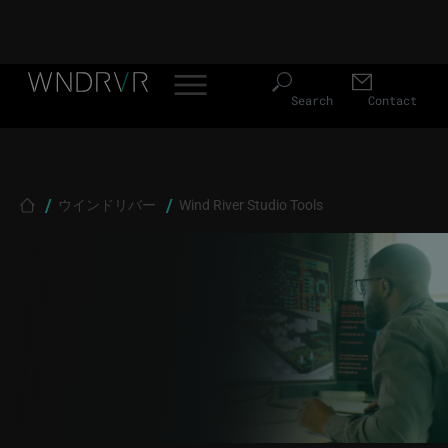
Header Menu JP
Skip to main content
Search
Contact
Breadcrumb
ウインドリバー
Wind River Studio Tools