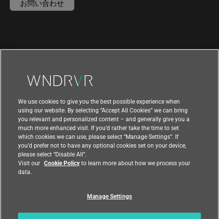
お問い合わせ
We use cookies to give you the best possible experience when
using our website. By selecting “Accept All Cookies” we can bring
you relevant and personalized content – and generally give you a
much more enhanced visit. If you’d rather take the time to set
which cookies we can use, please select “Manage Settings”. If
you’d prefer not to have any optional cookies set on your device,
please select “Disable All”.
|
|
利用規約
プライバシー
輸出コンプライアンス
Visit our
Cookie Policy
to learn more about how we process your
|
|
フィードバック
data.
国
Manage Settings
© 2021 Wind River Systems, Inc.