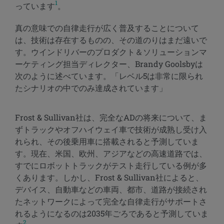
1
っています
。
真の意味での自律走行が広く普及することについて
は、技術は存在するものの、その道のりはまだ遠いで
す。ウインドリバーのプロダクト＆ソリューションマ
ーケティング担当ディレクター、Brandy Goolsbyは
次のように述べています。「レベル5は非常に限られ
たシナリオの中でのみ達成されています」
Frost & Sullivan社は、完全なADの将来について、ま
ずトラックやオフハイウェイ車で技術が成熟し受け入
れられ、その後乗用車に搭載されると予測していま
す。現在、米国、欧州、アジアなどの高速道路では、
すでにロボットトラックがテスト走行している例が多
くあります。しかし、Frost & Sullivan社によると、
デバイス、自動車などの車両、都市、道路が接続され
たネットワークによって完全な自律走行がサポートさ
れるようになるのは2035年ごろであると予測していま
2