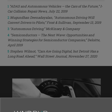
1
“ADAS and Autonomous Vehicles — the Cars of the Future,” I-
Car Collision Repair News, July 22, 2019
2
Mugundhan Deenadayalan, “Autonomous Driving Will
Convert Drivers to Pilots,” Frost & Sullivan, September 13, 2019
3
“Autonomous Driving,” McKinsey & Company
4
“Semiconductors — The Next Wave: Opportunities and
Winning Strategies for Semiconductor Companies,” Deloitte,
April 2019
5
Stephen Wilmot, “Cars Are Going Digital, but Detroit Has a
Long Road Ahead,” Wall Street Journal, November 27, 2020