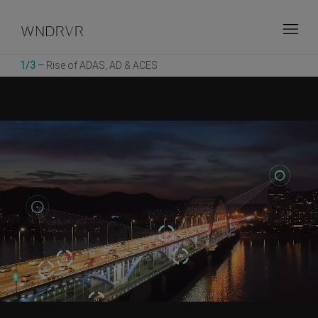
Breadcrumb
Skip to main content
ウインドリバー
インテリジェントシステム調査
自動運転車の最先端
1/3 –
Rise of ADAS, AD & ACES