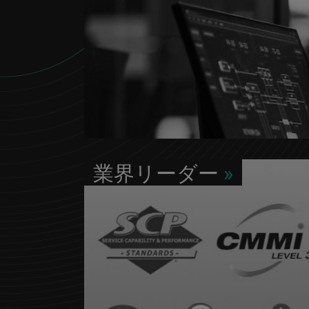
業界リーダー
»