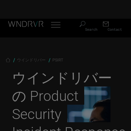
Header Menu JP
Skip to main content
Search
Contact
Breadcrumb
ウインドリバー
PSIRT
ウインドリバー
の Product
Security