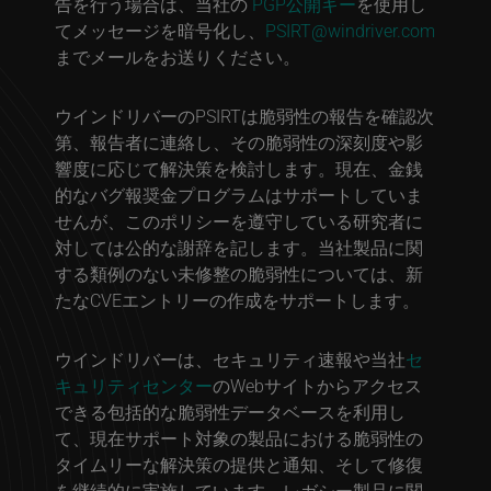
告を行う場合は、当社の
PGP公開キー
を使用し
てメッセージを暗号化し、
PSIRT@windriver.com
までメールをお送りください。
ウインドリバーのPSIRTは脆弱性の報告を確認次
第、報告者に連絡し、その脆弱性の深刻度や影
響度に応じて解決策を検討します。現在、金銭
的なバグ報奨金プログラムはサポートしていま
せんが、このポリシーを遵守している研究者に
対しては公的な謝辞を記します。当社製品に関
する類例のない未修整の脆弱性については、新
たなCVEエントリーの作成をサポートします。
ウインドリバーは、セキュリティ速報や当社
セ
キュリティセンター
のWebサイトからアクセス
できる包括的な脆弱性データベースを利用し
て、現在サポート対象の製品における脆弱性の
タイムリーな解決策の提供と通知、そして修復
を継続的に実施しています。レガシー製品に関