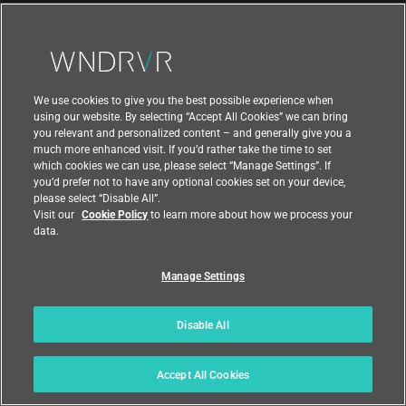
お問い合わせ
We use cookies to give you the best possible experience when
using our website. By selecting “Accept All Cookies” we can bring
you relevant and personalized content – and generally give you a
much more enhanced visit. If you’d rather take the time to set
which cookies we can use, please select “Manage Settings”. If
you’d prefer not to have any optional cookies set on your device,
please select “Disable All”.
Visit our
Cookie Policy
to learn more about how we process your
data.
Manage Settings
|
|
利用規約
プライバシー
輸出コンプライアンス
Disable All
|
|
フィードバック
国
Accept All Cookies
© 2021 Wind River Systems, Inc.