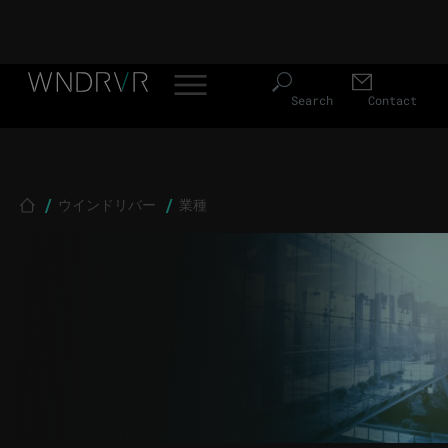
Header Menu JP
Skip to main content
Search
Contact
Breadcrumb
ウインドリバー
業種