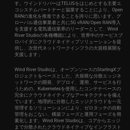
す。ウインドリバーは
TELUS
をはじめとする主要エ
コシステムパートナーと協業することにより、
Open
RAN
の進化を推進できることを誇りに思います。グ
ローバル通信事業者と共に
5G vRAN/Open RAN
導入
を支援する電気通信業界のリーダーとして、
Wind
River Studio
の各種機能により、世界中のサービスプ
ロバイダにクラウドネイティブソリューションを提
供し、次世代ネットワークインフラの大規模展開を
支援します」
Wind River Studio
は、オープンソースの
StarlingX
プ
ロジェクトをベースとした、大規模な分散エッジネ
ットワークの開発、デプロイ、運用、
サービスを行
うための
、
Kubernetes
を使用したコンテナベースの
完全にクラウドネイティブなアーキテクチャを備え
ています。地理的に分散したエッジクラウドを一元
管理するソリューションにより、ゼロタッチの自動
管理をおこない、構築フェーズと運用フェーズを簡
素化します。
Wind River Studio
は、コアからエッジ
まで分散されたクラウドネイティブなインフラスト