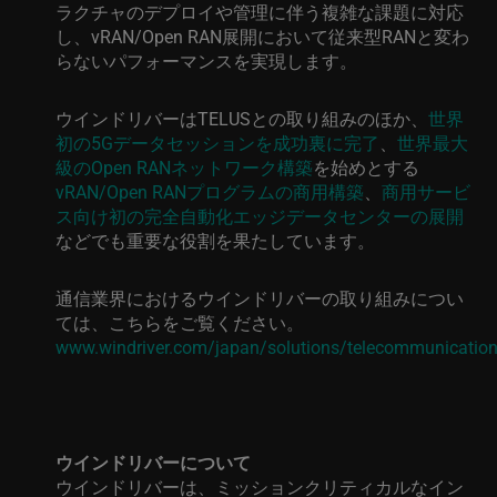
ラクチャのデプロイや管理に伴う複雑な課題に対応
し、
vRAN/Open RAN
展開において従来型
RAN
と変わ
らないパフォーマンスを実現します。
ウインドリバーは
TELUS
との取り組みのほか、
世界
初の
5G
データセッションを成功裏に完了
、
世界最大
級の
Open RAN
ネットワーク構築
を始めとする
vRAN/Open RAN
プログラムの商用構築
、
商用サービ
ス向け初の完全自動化エッジデータセンターの展開
などでも重要な役割を果たしています。
通信業界におけるウインドリバーの取り組みについ
ては、こちらをご覧ください。
www.windriver.com/japan/solutions/telecommunicatio
ウインドリバーについて
ウインドリバーは、ミッションクリティカルなイン