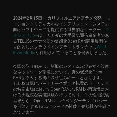
2024
年
2
月
15
日
—
カリフォルニア州アラメダ発
—
ミ
ッションクリティカルなインテリジェントシステム
向けソフトウェアを提供する世界的なリーダー、
ウ
インドリバー
は、カナダの大手電気通信事業者であ
る
TELUS
のカナダ初の仮想化
Open RAN
商用展開を
目的としたクラウドインフラストラクチャに
Wind
River Studio
が利用されていることを発表しました。
今回の取り組みは、
新旧のシステムが混在する
複雑
なネットワーク環境において、真の仮想化
Open
RAN
を導入する初の取り組みの一つとなります。
TELUS
は既にパートナー企業との協業の下、カナダ
の特定市場において
Open RAN
と
vRAN
の両環境にお
ける大規模な実装試験を行っており、その性能試験
結果から、
Open RAN
マルチベンダーテクノロジー
を可能とする
Telco
グレードの性能と信頼性が実証さ
れています。