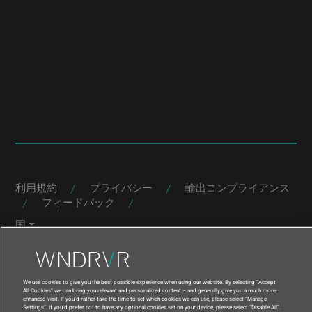
|
|
利用規約
プライバシー
輸出コンプライアンス
|
|
フィードバック
国
© 2021 Wind River Systems, Inc.
We use cookies to give you the best possible experience when using our website. By selecting “Accept
All Cookies” we can bring you relevant and personalized content – and generally give you a much more
enhanced visit. If you’d rather take the time to set which cookies we can use, please select “Manage
Settings”. If you’d prefer not to have any optional cookies set on your device, please select “Disable All”.