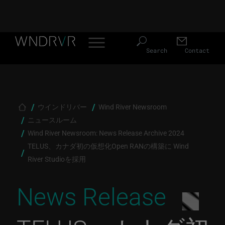
Header Menu JP
Skip to main content
Search
Contact
Breadcrumb
ウインドリバー
Wind River Newsroom
ニュースルーム
Wind River Newsroom: News Release Archive 2024
TELUS、カナダ初の仮想化Open RANの構築に Wind
River Studioを採用
News Release