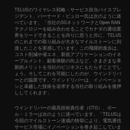
TELUS
のワイヤレス戦略・サービス担当バイスプレ
ジデント、バーナード・ビュロー氏は次のように述
べています。「当社の
5G
ネットワークと
Open RAN
テクノロジーを組み合わせることでカナダの通信業
界をリードできることを誇りに思うと共に、
TELUS
のこれまでの取り組みが大きなマイルストーンに到
達したことを実感しています。この飛躍的進歩は、
コスト削減や省エネ、新規アプリケーションのイネ
ーブルメント、顧客体験の向上など、さまざまな革
新的メリットを当社のビジネスにもたらすことでし
ょう。そしてこれを可能にしたのが、ウインドリバ
ーとの協業です。ウインドリバーは、イノベーショ
ンと卓越した技術を追求する当社の取り組みを後押
ししてくれます」
ウインドリバーの最高技術責任者（
CTO
）、ポー
ル・ミラーは次のように述べています。「
TELUS
は
今回のマイルストーン達成の快挙により、電気通信
サービス市場にイノベーションを巻き起こしていま