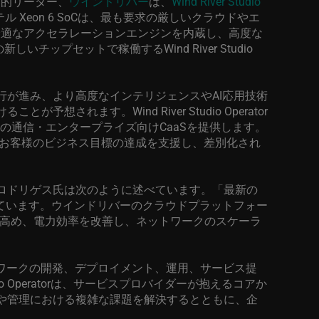
界的リーダー、
ウインドリバー
は、
Wind River Studio
テル
Xeon 6 SoC
は、最も要求の厳しいクラウドやエ
最適なアクセラレーションエンジンを内蔵し、高度な
の新しいチップセットで稼働する
Wind River Studio
行が進み、より高度なインテリジェンスや
AI
応用技術
けることが予想されます。
Wind River Studio Operator
の通信・エンタープライズ向け
CaaS
を提供します。
お客様のビジネス目標の達成を支援し、差別化され
ロドリゲス氏は次のように述べています。「最新の
ています。ウインドリバーのクラウドプラットフォー
高め、電力効率を改善し、ネットワークのスケーラ
ワークの開発、デプロイメント、運用、サービス提
o Operator
は、サービスプロバイダーが抱えるコアか
や管理における複雑な課題を解決するとともに、企