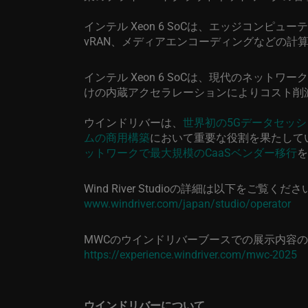
インテル
Xeon 6 SoC
は、エッジコンピューテ
vRAN
、メディアエンコーディングなどの計
インテル
Xeon 6 SoC
は、現代のネットワーク
けの内蔵アクセラレーションによりコスト削
ウインドリバーは、
世界初の
5G
データセッシ
ムの商用構築
において重要な役割を果たして
ットワークで最大規模の
CaaS
ベンダー移行
を
Wind River Studio
の詳細は以下をご覧くださ
www.windriver.com/japan/studio/operator
MWC
のウインドリバーブースでの展示内容の
https://experience.windriver.com/mwc-2025
ウインドリバーについて