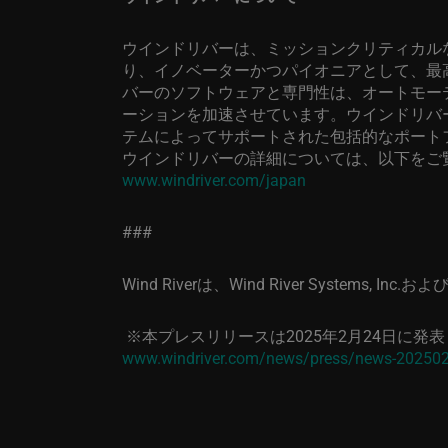
ウインドリバーは、ミッションクリティカル
り、イノベーターかつパイオニアとして、最
バーのソフトウェアと専門性は、オートモー
ーションを加速させています。ウインドリバ
テムによってサポートされた包括的なポート
ウインドリバーの詳細については、以下をご
www.windriver.com/japan
###
Wind River
は、
Wind River Systems, Inc.
およ
※本プレスリリースは
2025
年
2
月
24
日に発表
www.windriver.com/news/press/news-20250