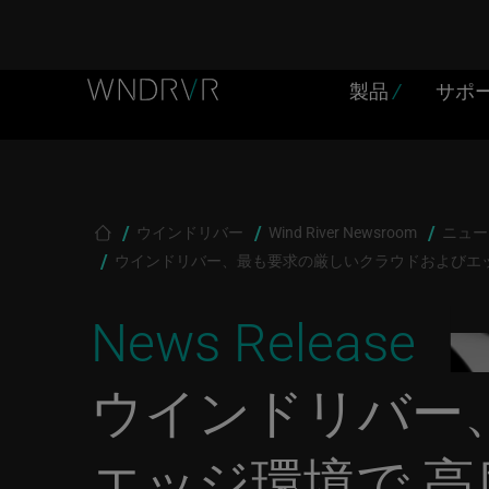
Header Menu JP
Skip to main content
製品
/
サポ
Breadcrumb
ウインドリバー
Wind River Newsroom
ニュー
ウインドリバー、最も要求の厳しいクラウドおよびエッジ
News Release
ウインドリバー
エッジ環境で 高