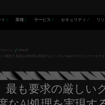
ート
/
業種
/
サービス
/
セキュリティ
/
リ
スルーム
Search
環境で 高度なAI処理を実現するインテル Xeon 6プロセッサーをサ
、最も要求の厳しい
度なAI処理を実現する