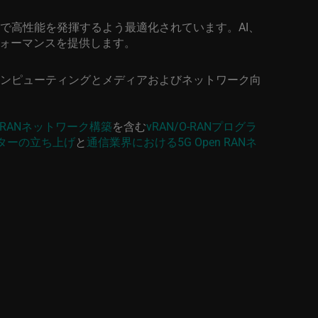
で高性能を発揮するよう最適化されています。
AI
、
ォーマンスを提供します。
ンピューティングとメディアおよびネットワーク向
 RAN
ネットワーク構築
を含む
vRAN/O-RAN
プログラ
ターの立ち上げ
と
通信業界における
5G Open RAN
ネ