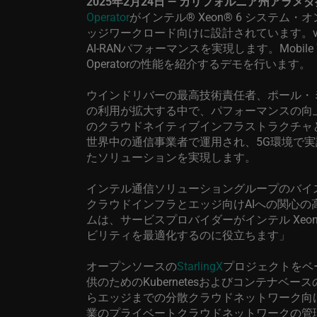
2025
年
2
月
24
日
—
カリフォルニア州アラメダ
Operator
がインテル
®
Xeon® 6
システム・オ
ッジワークロード向けに設計されています。
AI-RAN
パフォーマンスを実現します。
Mobile
Operator
の性能を紹介するデモを行います。
ウインドリバーの最高技術責任者、ポール・
の利用が拡大する中で、パフォーマンスの向
のクラウドネイティブインフラストラクチャ
世界中の通信事業者で運用され、
5G
環境で実
たソリューションを実現します。
インテル通信ソリューショングループのバイ
クラウドインフラとエッジ向け
AI
への関心の
ムは、サービスプロバイダーがインテル
Xeon
ビリティを最適化するのに役立ちます」
オープンソースの
StarlingX
プロジェクトをベ
供のための
Kubernetes
およびコンテナベース
らエッジまでの分散クラウドネットワーク向
業のプライベートクラウドネットワークの管