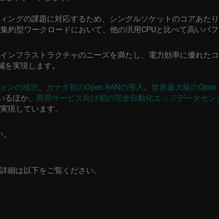
ィングの課題に対応するため、シングルソケットのコアあたり
算集約型ワークロードにおいて、他の汎用
CPU
と比べて高いパフ
インフラストラクチャのニーズを満たし、電力効率に優れたコ
減を実現します。
ョンの成功
、
カナダ初の
Open RAN
の導入
、
世界最大級の
Open
いるほか、
商用サービス向け初の完全自動化エッジデータセン
実現しています。
い。
詳細は以下をご覧ください。