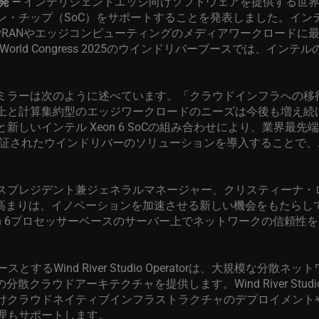
発
—
インテリジェントエッジ向けソフトウェアを提供する世
ン・チップ（
SoC
）をサポートすることを発表しました。イン
vRAN
やエッジコンピューティングのメディアワークロードに
 World Congress 2025
のウインドリバーブースでは、インテル
ミラーは次のように述べています。「クラウドインフラへの移
上と計算集約型のエッジワークロードのニーズは今後も増え続
と新しいインテル
Xeon 6 SoC
の組み合わせにより、業界最先端
証されたウインドリバーのソリューションを導入することで、
スプレジデント兼ジェネラルマネージャー、クリスティーナ・
高まりは、イノベーションを加速させる新しい機会をもたらし
 6
プロセッサーベースのサーバー上でネットワークの信頼性を
ースとする
Wind River Studio Operator
は、大規模な分散ネット
の分散クラウドアーキテクチャを提供します。
Wind River Studi
けクラウドネイティブインフラストラクチャのデプロイメント
理もサポートします。