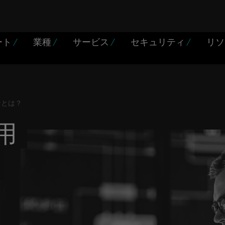
ート
/
業種
/
サービス
/
セキュリティ
/
リ
ナとは？
用