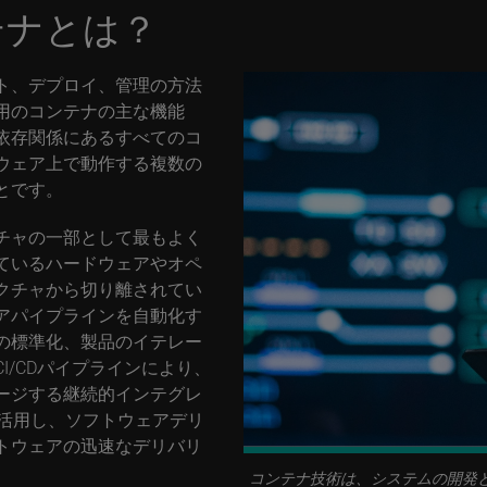
テナとは？
ト、デプロイ、管理の方法
用のコンテナの主な機能
依存関係にあるすべてのコ
ウェア上で動作する複数の
とです。
チャの一部として最もよく
ているハードウェアやオペ
クチャから切り離されてい
アパイプラインを自動化す
の標準化、製品のイテレー
I/CDパイプラインにより、
ージする継続的インテグレ
を活用し、ソフトウェアデリ
トウェアの迅速なデリバリ
コンテナ技術は、システムの開発