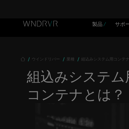
Header Menu JP
Skip to main content
製品
/
サポ
Breadcrumb
ウインドリバー
業種
組込みシステム用コンテ
組込みシステム
コンテナとは？