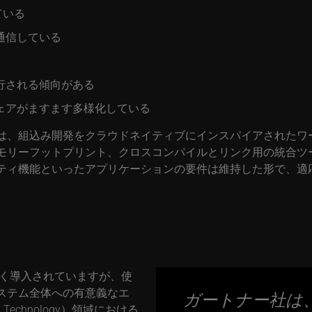
ている
通信している
行される傾向がある
ェアがますます多様化している
は、組込み開発をクラウドネイティブにインスパイアされたワ
モリーフットプリント、クロスコンパイルとリンク用の統合ツ
ティ機能といったアプリケーションの要件は維持した形で、適
で広く導入されていますが、使
ステム全体への有意義なエ
ガートナー社は、
 Technology）領域における