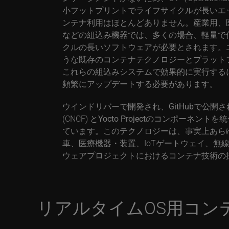
小フットプリントでライフサイクルが長いエ
ンテナ利用はほとんどありません。産業用、
などの組込み機器では、多くの場合、軽量で
クルの長いソフトウェアが必要とされます。エン
うな既存のコンテナテクノロジーとプラット
これらの組込みシステムで効果的に実行する
頻繁にアップデートする必要があります。
ウインドリバーで開発され、
GitHub
で公開され
(CNCF) と
Yocto Project
のコンポーネントを統
ています。このテクノロジーは、事実上あら
車、医療機器・装置、IoTゲートウェイ、無
ウェアプロジェクトにおけるコンテナ技術の
リアルタイムOS用コン