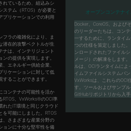
されているため、組込みシ
ステム（RTOS）が必要と
オープンコンテナイ
アプリケーションでの利用
Docker、CoreOS、お
のリーダーたちは、コンテ
ンフラの複雑化により、ま
一するために、ランタイム
な潜在的攻撃ベクトルが生
つの仕様を策定しました。
テナは、インテリジェント
ンロードされたファイルシ
ョンの提供を実現します。
メージ）の解凍をします。
業、エネルギー供給企業、
ルは、OCIランタイムによ
プリケーションに対して低
イムファイルシステムバン
現することができます。
VxWorksは、これらのO
す。ツールおよびサンプル
にコンテナの可能性を活か
GitHubリポジトリから入
S、VxWorks®のOCI準
れたIT環境と同じクラウド
を可能にしました。RTOS
は、さまざまな産業分野の
ションに十分な堅牢性を備