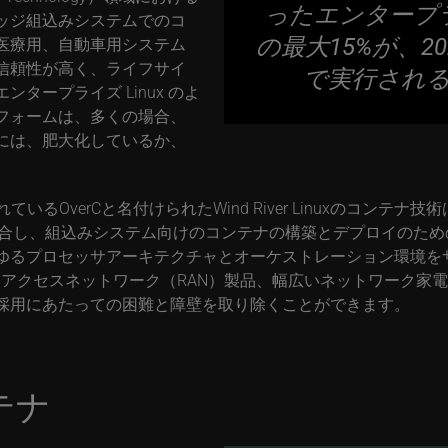
ったエンタープ
ッジ組込みシステムでのコ
の最大15%が、2
医療用、自動車用システム
信頼性が高く、ライフサイ
で実行され
タープライズ Linux のよ
フォームは、多くの場合、
には、肥大化しているか、
ているOverCと名付けられたWind River Linuxのコンテナ技
合し、組込みシステム向けのコンテナの構築とデプロイのため
ゆるプロセッサアーキテクチャとオーケストレーション環境を
線アクセスネットワーク（RAN）製品、幅広いネットワーク家
採用にあたっての困難と障壁を取り除くことができます。
テナ