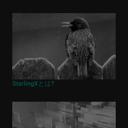
revious
StarlingXとは?