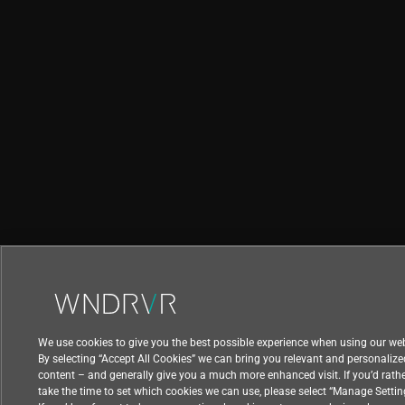
We use cookies to give you the best possible experience when using our web
By selecting “Accept All Cookies” we can bring you relevant and personalize
content – and generally give you a much more enhanced visit. If you’d rath
take the time to set which cookies we can use, please select “Manage Settin