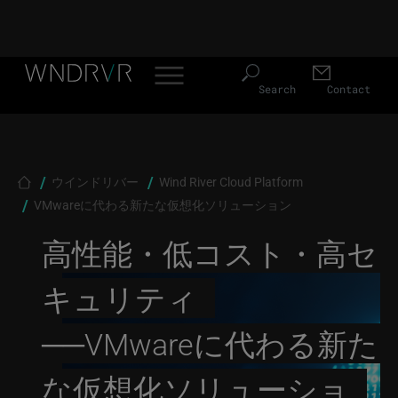
Header Menu JP
Skip to main content
Search
Contact
Breadcrumb
ウインドリバー
Wind River Cloud Platform
VMwareに代わる新たな仮想化ソリューション
高性能・低コスト・高セ
キュリティ
──VMwareに代わる新た
な仮想化ソリューショ