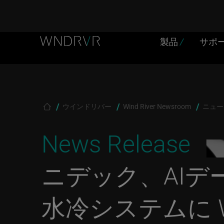
Header Menu JP
Skip to main content
製品
/
サポ
Breadcrumb
ウインドリバー
Wind River Newsroom
ニュー
News Release
ニデック、AI
水冷システムに Win