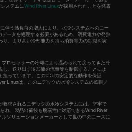
却システムに
Wind River Linux
が採用されたことを発表
化に伴う熱負荷の増大により、水冷システムへのニー
のデータを処理する必要があるため、消費電力や発熱
わり、より高い冷却能力を持ち消費電力の削減を実
、プロセッサーの冷却により温められて戻ってきた冷
視し、送り出す冷却液の流量等を制御することによ
を担っています。この
CDU
の安定的な動作を保証
ver Linux
は、このニデックの水冷システムの監視／
が要求されるニデックの水冷システムには、堅牢で
けられ、製品出荷後も脆弱性に対応できる
Wind River
マルソリューションメーカーとして世の中のニーズに