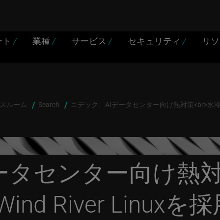
ート
/
業種
/
サービス
/
セキュリティ
/
リ
スルーム
Search
ニデック、AIデータセンター向け熱対策<br>水冷システム
データセンター向け熱
d River Linuxを