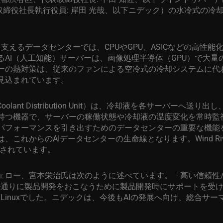
取締役社長執行役員
:
岸田 光哉、以下ニデック）の水冷式の冷
を支えるデータセンターでは、
CPU
や
GPU
、
ASIC
などの高性能
る
AI
（人工知能）サーバーは、画像処理半導体（
GPU
）で大量
ーの熱対策は、従来のファンによる空冷式の冷却システムに代
見込まれています。
oolant Distribution Unit
）は、冷却液を各サーバーへ送り出し
持つ機器で、サーバーの稼働状態や冷却液の温度変化を常時監
パフォーマンスを引き出すためのデータセンターの重要な機能
は、これからの
AI
データセンターの生命線となります。
Wind Ri
されています。
ェロー、宮本栄治氏は次のように述べています。「高い信頼性
ル通りに製品開発をおこなうために製品開発時にサポートを受
な
Linux
でした。ニデックは、今後も
AI
の発展へ向け、総合サー