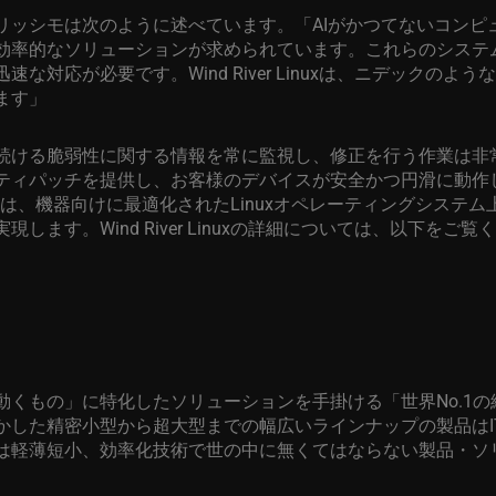
リッシモは次のように述べています。「
AI
がかつてないコンピ
効率的なソリューションが求められています。これらのシステ
迅速な対応が必要です。
Wind River Linux
は、ニデックのような
ます」
続ける脆弱性に関する情報を常に監視し、修正を行う作業は非
ティパッチを提供し、お客様のデバイスが安全かつ円滑に動作
は、機器向けに最適化された
Linux
オペレーティングシステム
実現します。
Wind River Linux
の詳細については、以下をご覧く
動くもの」に特化したソリューションを手掛ける「世界
No.1
の
かした精密小型から超大型までの幅広いラインナップの製品は
は軽薄短小、効率化技術で世の中に無くてはならない製品・ソ