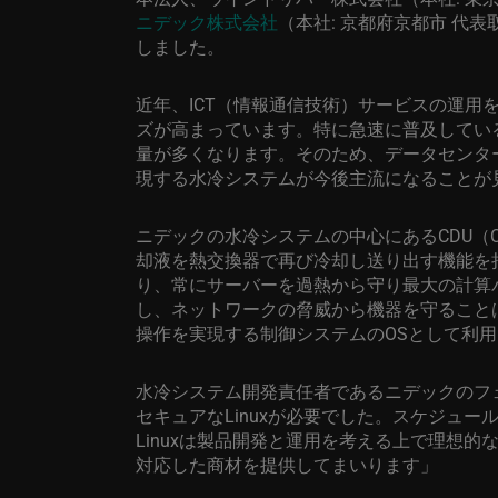
ニデック株式会社
（本社
:
京都府京都市 代表
しました。
近年、
ICT
（情報通信技術）サービスの運用
ズが高まっています。特に急速に普及してい
量が多くなります。そのため、データセンタ
現する水冷システムが今後主流になることが
ニデックの水冷システムの中心にある
CDU
（
C
却液を熱交換器で再び冷却し送り出す機能を
り、常にサーバーを過熱から守り最大の計算
し、ネットワークの脅威から機器を守ること
操作を実現する制御システムの
OS
として利用
水冷システム開発責任者であるニデックのフ
セキュアな
Linux
が必要でした。スケジュー
Linux
は製品開発と運用を考える上で理想的
対応した商材を提供してまいります」