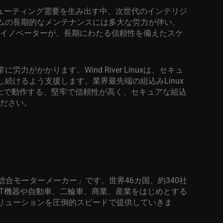
ューティング需要を生み出す中、次世代のインテリジ
ムの長期的なメンテナンスには多大な労力が伴い、
イノベーターが、長期にわたる信頼性を備えたスケ
常に労力がかかります。
Wind River Linux
は、セキュ
し続けるよう支援します。業界最先端の組込み
Linux
上で動作する、堅牢で信頼性が高く、セキュアな組込
ださい。
総合モーターメーカー」です。世界
46
カ国、約
340
社
IT
機器や自動車、二輪車、商業、産業をはじめとする
リューションを圧倒的スピードで提供していきま