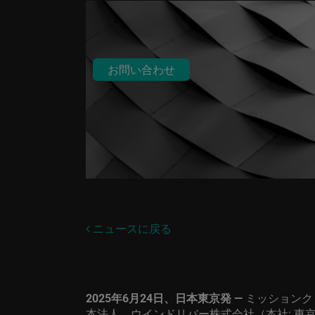
お問い合わせ
ニュースに戻る
2025
年
6
月
24
日、日本東京発
—
ミッションク
本法人、ウインドリバー株式会社（本社
:
東