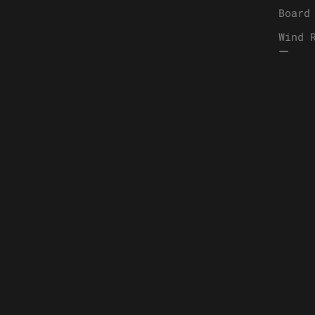
Board
Wind
ー