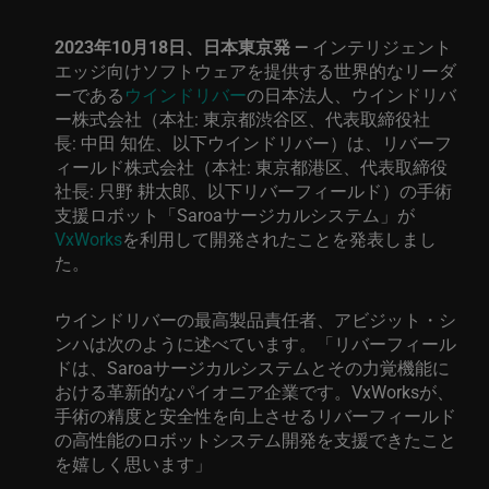
2023
年
10
月
18
日、日本東京発
—
インテリジェント
エッジ向けソフトウェアを提供する世界的なリーダ
ーである
ウインドリバー
の日本法人、ウインドリバ
ー株式会社（本社
:
東京都渋谷区、代表取締役社
長
:
中田
知佐、以下ウインドリバー）は
、
リバーフ
ィールド株式会社（
本社
:
東京都港区、代表取締役
社長
:
只野
耕太郎、
以下リバーフィールド）の手術
支援ロボット「
Saroa
サージカルシステム」が
VxWorks
を利用して開発されたことを発表しまし
た。
ウインドリバーの最高製品責任者、アビジット・シ
ンハは次のように述べています。「リバーフィール
ドは、
Saroa
サージカルシステムとその力覚機能に
おける革新的なパイオニア企業です。
VxWorks
が、
手術の精度と安全性を向上させるリバーフィールド
の高性能のロボットシステム開発を支援できたこと
を嬉しく思います」