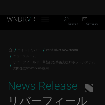
Header Menu JP
Skip to main content
Search
Contact
Breadcrumb
ウインドリバー
Wind River Newsroom
ニュースルーム
リバーフィールド、革新的な手術支援ロボットシステム
の開発にVxWorksを採用
News Release
リバーフィール