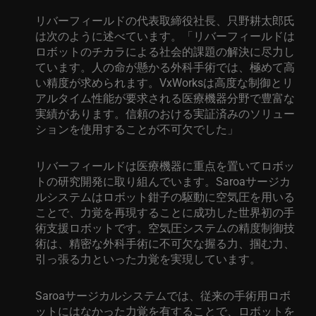
リバーフィールドの代表取締役社長、只野耕太郎氏
は次のように述べています。「リバーフィールドは
ロボットのチカラによる社会的課題の解決に尽力し
ています。人の命が懸かる外科手術では、極めて高
い精度が求められます。
VxWorks
は高度な制御とリ
アルタイム性能が要求される医療機器分野で豊富な
実績があります。信頼のおける実証済みのソリュー
ションを使用することが不可欠でした」
リバーフィールドは医療機器に重点を置いてロボッ
トの研究開発に取り組んでいます。
Saroa
サージカ
ルシステムはロボット鉗子の駆動に空気圧を用いる
ことで、力覚を再現することに成功した世界初の手
術支援ロボットです。空気圧システムの精度制御技
術は、精密な外科手術に不可欠な握る力、掴む力、
引っ張る力といった力覚を実現しています。
Saroa
サージカルシステムでは、
従来の手術用ロボ
ットにはなかった力覚を有することで、
ロボットを