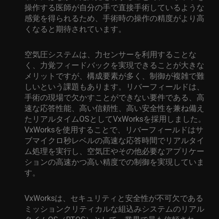
操作する医師が自分の手で直接手術しているような
感覚を得られるため、手術時の操作の精度がより高
くなると期待されています。
空気圧システムは、力センサーを利用することな
く、力覚フィードバックを実現できることが大きな
メリットですが、構成要素が多く、制御が複雑で難
しいという課題もあります。リバーフィールドは、
手術の現場で欠かすことができない要件である、高
速な応答性能、高い信頼性、高い安全性を兼ね備え
たリアルタイム
OS
として
VxWorks
を採用しました。
VxWorks
を使用することで、リバーフィールドはサ
ブマイクロ
秒
レベルの高速な応答時間でリアルタイ
ム処理を実行し、空気圧やその他必要なアプリケー
ションの高速かつ高い精度での制御を実現していま
す。
VxWorks
は、セキュリティと安全性が不可欠である
ミッションクリティカルな組込みシステムのリアル