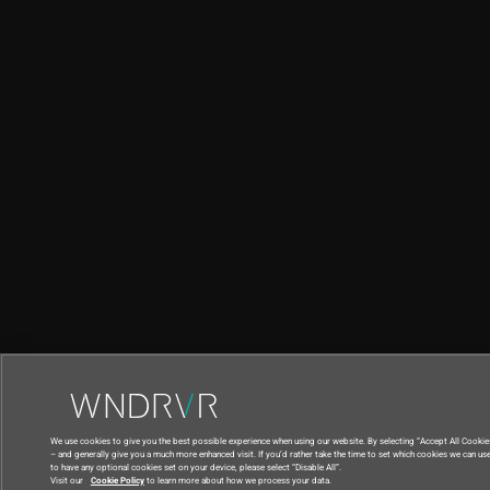
We use cookies to give you the best possible experience when using our website. By selecting “Accept All Cookie
– and generally give you a much more enhanced visit. If you’d rather take the time to set which cookies we can use
to have any optional cookies set on your device, please select “Disable All”.
Visit our
Cookie Policy
to learn more about how we process your data.