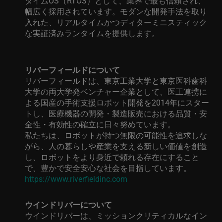
タイム
OS
（
RTOS
）として、業界で最も信頼され、
幅広く採用されています。モダンな開発手法を取り
入れた、
リアルタイムかつディターミニスティック
な実証済みランタイムを提供します。
リバーフィールドについて
リバーフィールドは、東京工業大学と東京医科歯科
大学の両大学発ベンチャー企業として、医工連携に
よる国産の手術支援ロボット開発を
2014
年にスター
トし、医療機器の開発・製造販売における品質・安
全性・有効性の確立に日々努めています。
私たちは、ロボットが持つ無限の可能性を追求しな
がら、人の暮らしや産業を支える新しい価値を創造
し、ロボットをより身近で頼れる存在にすること
で、豊かで安全安心な社会を目指しています。
https://www.riverfieldinc.com
ウインドリバーについて
ウインドリバーは、ミッションクリティカルなイン