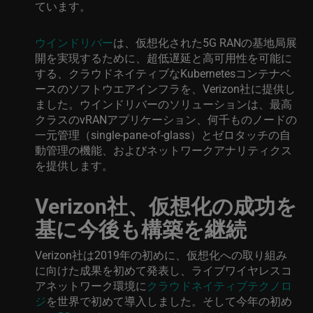
ています。
ウインドリバー
は、仮想化された5G RANの基地局展
開を実現するために、超低遅延と高可用性を可能に
する、クラウドネイティブなKubernetesコンテナベ
ースのソフトウエアインフラを、Verizon社に提供し
ました。ウインドリバーのソリューションは、最高
クラスのvRANアプリケーション、何千ものノードの
一元管理（single-pane-of-glass）とゼロタッチの自
動管理の機能、およびネットワークアナリティクス
を提供します。
Verizon社、仮想化の成功を
基に今後も構築を継続
Verizon社は2019年の初めに、仮想化への取り組み
に向けた成果を初めて発表し、ライブワイヤレスコ
アネットワーク環境に
クラウドネイティブテクノロ
ジ
を世界で初めて導入しました。そして今年の初め