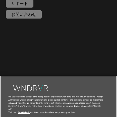
サポート
お問い合わせ
|
|
利用規約
プライバシー
輸出コンプライアンス
We use cookies to give you the best possible experience when using our website. By selecting “Accept
|
|
フィードバック
All Cookies” we can bring you relevant and personalized content – and generally give you a much more
enhanced visit. If you’d rather take the time to set which cookies we can use, please select “Manage
国
Settings”. If you’d prefer not to have any optional cookies set on your device, please select “Disable
All”.
Visit our
Cookie Policy
to learn more about how we process your data.
© 2021 Wind River Systems, Inc.