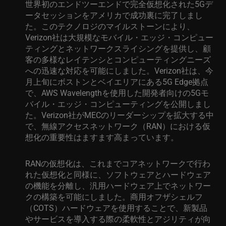
世界初のエンドツーエンドで完全仮想化された5Gデ
ータセッションをアメリカで成功裏に完了しまし
た。このテクノロジのマイルストーンにより、
Verizon社は大規模なモバイル・エッジ・コンピュー
ティングとネットワークスライシングを提供し、顧
客の多様なレイテンシとコンピューティングニーズ
への迅速な対応を可能にしました。Verizon社は、今
月上旬にボストンとベイエリアにある5G Edge拠点
で、AWS Wavelengthを使用した開発者向けの5Gモ
バイル・エッジ・コンピューティングを公開しまし
た。Verizon社がMECのリーダーシップを拡大する中
で、無線アクセスネットワーク（RAN）における仮
想化の重要性はますます高まっています。
RANの仮想化は、これまでコアネットワークで行わ
れた仮想化と同様に、ソフトウェアとハードウェア
の機能を分離し、汎用ハードウェア上でネットワー
クの構築を可能にしました。商用オフザシェルフ
（COTS）ハードウェアを使用することで、新製品
やサービスを導入する際の柔軟性とアジリティが向