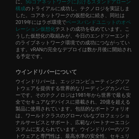
に、
5Gコアネットワークにおけるスタンドアローン
構成
のトライアルに成功し、テクノロジを実証しま
した。コアネットワークの仮想化に続き、同社は
2019年にはラボ環境で
ベースバンドユニットのオペ
レーション仮想化
テストの成功を収めています。こ
うした仮想化の取組みが、今日のエンドツーエンド
のライブネットワーク環境での成功につながってい
ます。vRANの完全なデプロイは数か月後に開始され
る予定です。
ウインドリバーについて
ウインドリバーは、エッジコンピューティングソフ
トウェアを提供する世界的なリーディングカンパニ
ーです。そのテクノロジは1981年から世界で最も安
全でセキュアなデバイスに搭載され、20億を超える
製品に使用されています。包括的なポートフォリオ
は、ワールドクラスのグローバルなプロフェッショ
ナルサービスとサポート、広範なパートナーエコシ
ステムに支えられています。ウインドリバーのソフ
トウェアと専門性は、最高水準の安全性、セキュリ