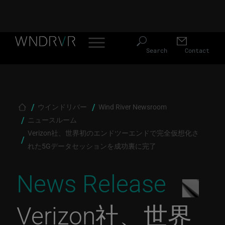
Header Menu JP
Skip to main content
Search
Contact
Breadcrumb
ウインドリバー
Wind River Newsroom
ニュースルーム
Verizon社、世界初のエンドツーエンドで完全仮想化さ
れた5Gデータセッションを成功裏に完了
News Release
Verizon社、世界