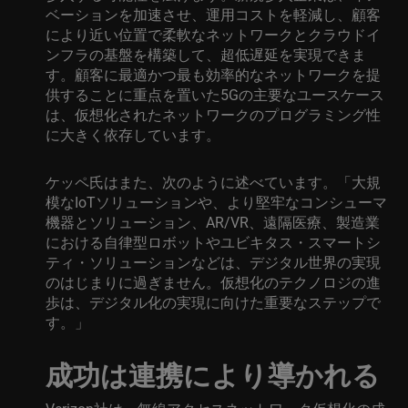
ベーションを加速させ、運用コストを軽減し、顧客
により近い位置で柔軟なネットワークとクラウドイ
ンフラの基盤を構築して、超低遅延を実現できま
す。顧客に最適かつ最も効率的なネットワークを提
供することに重点を置いた5Gの主要なユースケース
は、仮想化されたネットワークのプログラミング性
に大きく依存しています。
ケッペ氏はまた、次のように述べています。「大規
模なIoTソリューションや、より堅牢なコンシューマ
機器とソリューション、AR/VR、遠隔医療、製造業
における自律型ロボットやユビキタス・スマートシ
ティ・ソリューションなどは、デジタル世界の実現
のはじまりに過ぎません。仮想化のテクノロジの進
歩は、デジタル化の実現に向けた重要なステップで
す。」
成功は連携により導かれる