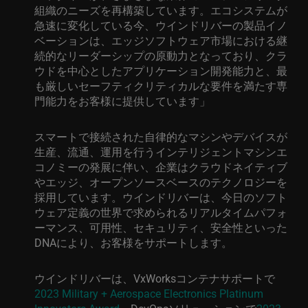
組織のニーズを再構築しています。エコシステムが
急速に変化している今、ウインドリバーの製品イノ
ベーションは、エッジソフトウェア市場における継
続的なリーダーシップの原動力となっ
ており、クラ
ウドを中心としたアプリケーション開発能力と、最
も厳しいセーフティクリティカルな要件を満たす
専
門能力
をお客様に提供しています
」
スマートで接続された自律的な
マシン
やデバイスが
生産、流通、運用を行うインテリジェントマシンエ
コノミーの発展に伴い、企業はクラウドネイティブ
や
エッジ、オープンソースベースのテクノロジ
ー
を
採用しています。ウインドリバーは、今日のソフト
ウェア定義の世界で求められるリアルタイムパフォ
ーマンス、可用性、セキュリティ、安全性
といった
DNA
により、
お客様をサポートします。
ウインドリバーは、
VxWorks
コンテナサポート
で
2023 Military + Aerospace Electronics Platinum