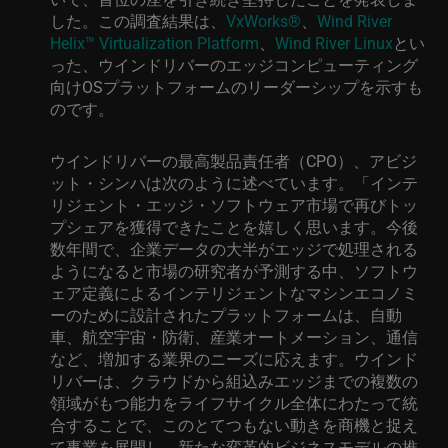
した。この調査
結果
は、
VxWorks®
、
Wind River
Helix
™
Virtualization Platform
、
Wind River Linux
とい
った
、ウインドリバーの
エッジコンピューティング
向け
OS
プラットフォーム
のリーダーシップを示すも
のです
。
ウインドリバーの最高製品責任者（
CPO
）、アビジ
ット・シンハは次のように述べています。
「インテ
リジェント・エッジ・ソフトウェア市場で再びトッ
プシェアを獲得できたことを嬉しく思います。今後
数年間で、企業データの大半がエッジで処理される
ようになると市場の研究者が予測する中、
ソフトウ
ェア定義によるインテリジェントなマシンエコノミ
ーのために設計されたプラットフォームは
、自動
車、航空宇宙・防衛、産業オートメーション、通信
など、
増加する
業界のニーズに応えます。
ウインド
リバーは、クラウドから組込みエッジまでの複数の
領域がもつ能力をライフサイクル全体にわたって統
合することで、このとてつもない動きを商機と捉え
て事業を展開し、新たな変革的ビジネスモデルの推