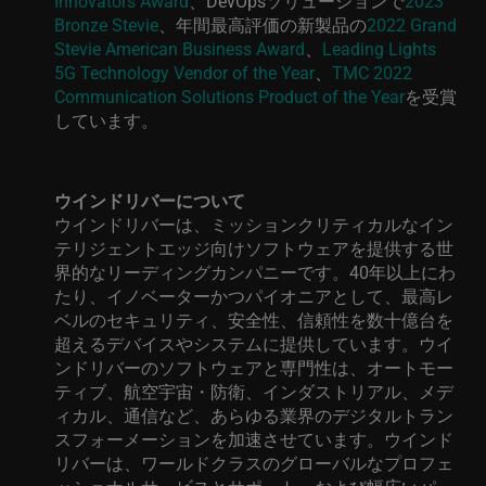
Innovators Award
、
DevOps
ソリューション
で
2023
Bronze Stevie
、年間最高評価の新製品
の
2022 Grand
Stevie American Business Award
、
Leading Lights
5G Technology Vendor of the Year
、
TMC 2022
Communication Solutions Product of the Year
を受賞
しています。
ウインドリバーについて
ウインドリバーは、ミッションクリティカルなイン
テリジェントエッジ向けソフトウェアを提供する世
界的なリーディングカンパニーです。
40
年以上にわ
たり、イノベーターかつパイオニアとして、最高レ
ベルのセキュリティ、安全性、信頼性を数十億台を
超えるデバイスやシステムに提供しています。ウイ
ンドリバーのソフトウェアと専門性は、オートモー
ティブ、航空宇宙・防衛、インダストリアル、メデ
ィカル、通信など、あらゆる業界のデジタルトラン
スフォーメーションを加速させています。ウインド
リバーは、ワールドクラスのグローバルなプロフェ