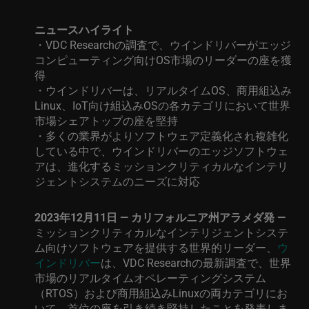
ニュースハイライト
・VDC Research
の調査で、ウインドリバーがエッジ
コンピューティング向け
OS
市場のリーダーの座を獲
得
・ウインドリバーは、
リアルタイム
OS
、商用組込み
Linux
、
IoT
向け組込み
OS
の各カテゴリにおいて
世界
市場シェアトップの座を堅持
・多くの業界がより
ソフトウェア定義化
され複雑化
している
中で、ウインドリバーのエッジソフトウェ
アは、進化するミッションクリティカルなインテリ
ジェントシステムのニーズに対応
2023
年
12
月
11
日
—
カリフォルニア州アラメダ発
—
ミッションクリティカルなインテリジェントシステ
ム向けソフトウェアを提供する世界的リーダー、
ウ
インドリバー
は、
VDC Research
の最新調査で、世界
市場のリアルタイムオペレーティングシステム
（
RTOS
）および商用組込み
Linux
の両カテゴリにお
いて、首位の座を引き続き堅持したことを発表しま