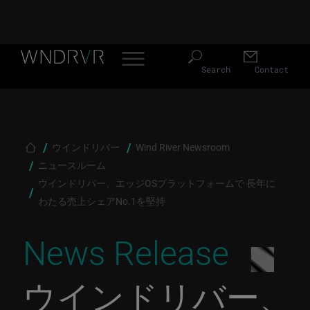
Header Menu JP
Skip to main content
Search
Contact
Breadcrumb
ウインドリバー
Wind River Newsroom
ニュースルーム
ウインドリバー、エッジOSプラットフォームで 長年に
わたる売上シェアNo.1を堅持
News Release
ウインドリバー、