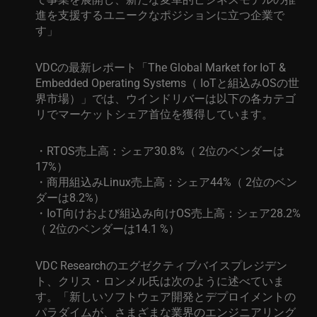
進を支援するユニークなポジションに立つ企業で
す
」
VDC
の最新レポート「
The Global Market for IoT &
Embedded Operating Systems
（
IoT
と組込み
OS
の世
界市場）」では、ウインドリバーは以下の各カテゴ
リでマーケットシェア首位を獲得しています。
・RTOS
売上高：シェア
30.8%
（
2
位のベンダーは
17%
）
・商用組込み
Linux
売上高：シェア
44%
（
2
位のベン
ダーは
8.2%
）
・IoT
向けおよび組込み向け
OS
売上高：シェア
28.2%
（
2
位のベンダーは
14.1 %
）
VDC Research
のエグゼクティブバイスプレジデン
ト、クリス・ロンメル氏は次のように述べていま
す。「新しいソフトウェア開発と
デプロイメント
の
パラダイムが、さまざまな業界のエンジニアリング