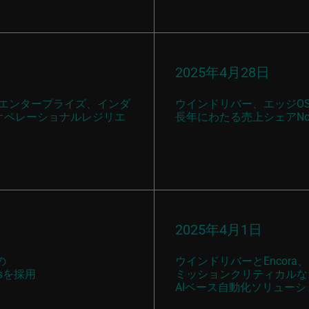
2025年4月28日
ィブ、エンタープライズ、インダ
ウインドリバー、エッジO
オペレーショナルレジリエ
長年にわたる売上シェアNo
2025年4月1日
の
ウインドリバーとEncora、NVI
sを採用
ミッションクリティカルな
AIベース自動化ソリュー