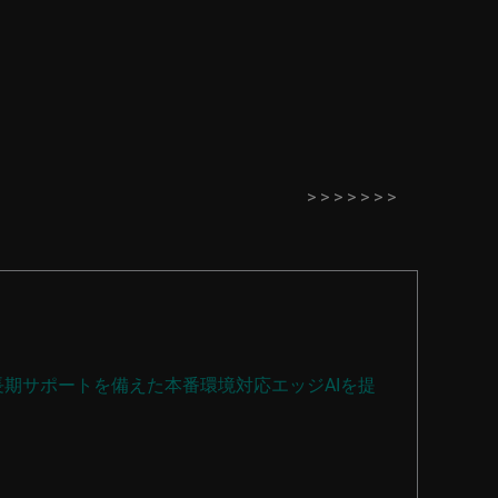
>
>
>
>
>
>
>
携し、長期サポートを備えた本番環境対応エッジAIを提