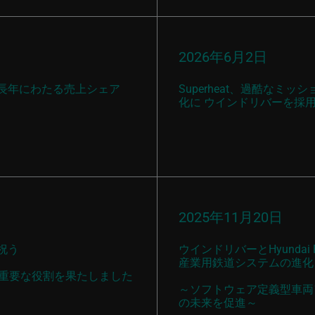
2026年6月2日
長年にわたる売上シェア
Superheat、過酷な
化に ウインドリバーを採
2025年11月20日
を祝う
ウインドリバーとHyunda
産業用鉄道システムの進化
sが重要な役割を果たしました
～ソフトウェア定義型車両
の未来を促進～