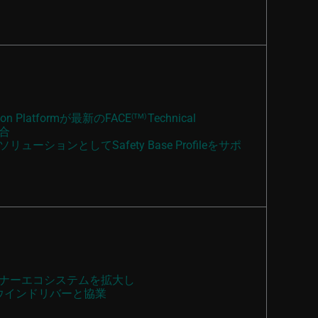
ization Platformが最新のFACE
Technical
(TM)
適合
ーションとしてSafety Base Profileをサポ
ナーエコシステムを拡大し
めウインドリバーと協業