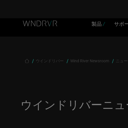
Skip
製品
/
サポ
Header
to
main
Menu
content
JP
ウインドリバー
Wind River Newsroom
ニュー
Breadcrumb
ウインドリバーニュ