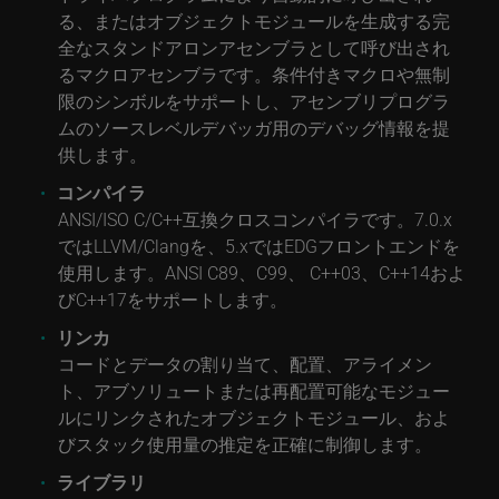
る、またはオブジェクトモジュールを生成する完
全なスタンドアロンアセンブラとして呼び出され
るマクロアセンブラです。条件付きマクロや無制
限のシンボルをサポートし、アセンブリプログラ
ムのソースレベルデバッガ用のデバッグ情報を提
供します。
コンパイラ
ANSI/ISO C/C++互換クロスコンパイラです。7.0.x
ではLLVM/Clangを、5.xではEDGフロントエンドを
使用します。ANSI C89、C99、 C++03、C++14およ
びC++17をサポートします。
リンカ
コードとデータの割り当て、配置、アライメン
ト、アブソリュートまたは再配置可能なモジュー
ルにリンクされたオブジェクトモジュール、およ
びスタック使用量の推定を正確に制御します。
ライブラリ