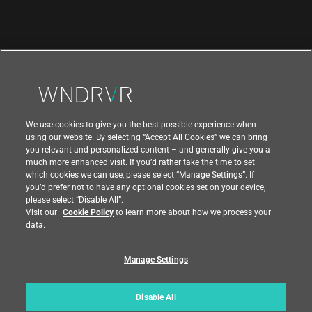
We use cookies to give you the best possible experience when
using our website. By selecting “Accept All Cookies” we can bring
you relevant and personalized content – and generally give you a
much more enhanced visit. If you’d rather take the time to set
which cookies we can use, please select “Manage Settings”. If
you’d prefer not to have any optional cookies set on your device,
please select “Disable All”.
|
|
利用規約
プライバシー
輸出コンプライアンス
Visit our
Cookie Policy
to learn more about how we process your
|
|
フィードバック
data.
国
Manage Settings
© 2021 Wind River Systems, Inc.
Disable All