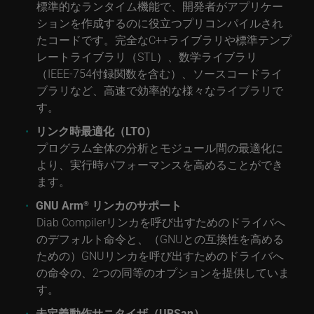
標準的なランタイム機能で、開発者がアプリケー
ションを作成するのに役立つプリコンパイルされ
たコードです。完全なC++ライブラリや標準テンプ
レートライブラリ（STL）、数学ライブラリ
（IEEE-754付録関数を含む）、ソースコードライ
ブラリなど、高速で効率的な様々なライブラリで
す。
リンク時最適化（LTO）
プログラム全体の分析とモジュール間の最適化に
より、実行時パフォーマンスを高めることができ
ます。
GNU Arm
リンカのサポート
®
Diab Compilerリンカを呼び出すためのドライバへ
のデフォルト命令と、（GNUとの互換性を高める
ための）GNUリンカを呼び出すためのドライバへ
の命令の、2つの同等のオプションを提供していま
す。
未定義動作サニタイザ（UBSan）